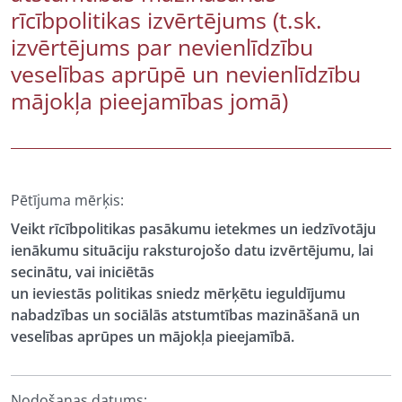
rīcībpolitikas izvērtējums (t.sk.
izvērtējums par nevienlīdzību
veselības aprūpē un nevienlīdzību
mājokļa pieejamības jomā)
Pētījuma mērķis:
Veikt rīcībpolitikas pasākumu ietekmes un iedzīvotāju
ienākumu situāciju raksturojošo datu izvērtējumu, lai
secinātu, vai iniciētās
un ieviestās politikas sniedz mērķētu ieguldījumu
nabadzības un sociālās atstumtības mazināšanā un
veselības aprūpes un mājokļa pieejamībā.
Nodošanas datums: