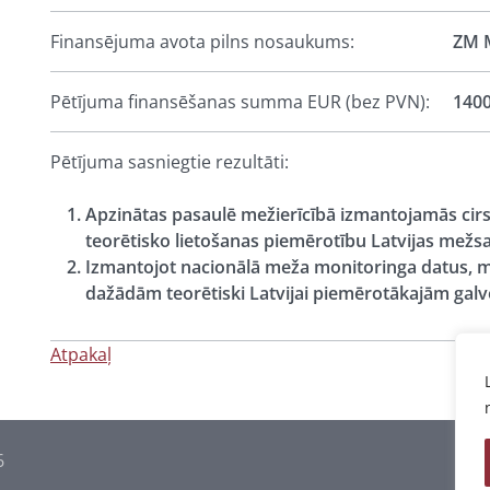
Finansējuma avota pilns nosaukums:
ZM M
Pētījuma finansēšanas summa EUR (bez PVN):
140
Pētījuma sasniegtie rezultāti:
Apzinātas pasaulē mežierīcībā izmantojamās ci
teorētisko lietošanas piemērotību Latvijas mežs
Izmantojot nacionālā meža monitoringa datus, 
dažādām teorētiski Latvijai piemērotākajām gal
Atpakaļ
6