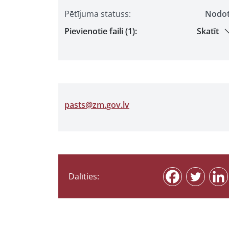
Pētījuma statuss:
Nodo
Pievienotie faili (1):
Skatīt
pasts@zm.gov.lv
Dalīties: