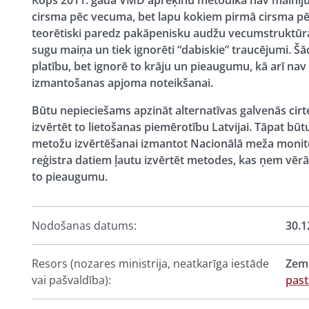
Kopš 2011. gada VMD aprēķinu metodika nav mainījus
cirsma pēc vecuma, bet lapu kokiem pirmā cirsma p
teorētiski paredz pakāpenisku audžu vecumstruktūra
sugu maiņa un tiek ignorēti “dabiskie” traucējumi. 
platību, bet ignorē to krāju un pieaugumu, kā arī na
izmantošanas apjoma noteikšanai.
Būtu nepieciešams apzināt alternatīvas galvenās ci
izvērtēt to lietošanas piemērotību Latvijai. Tāpat b
metožu izvērtēšanai izmantot Nacionālā meža monitor
reģistra datiem ļautu izvērtēt metodes, kas ņem vērā
to pieaugumu.
Nodošanas datums:
30.1
Resors (nozares ministrija, neatkarīga iestāde
Zemk
vai pašvaldība):
past