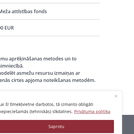
eža attīstības fonds
00 EUR
rsmu aprēķināšanas metodes un to
aimniecībā.
modelēt asmežu resursu izmaiņas ar
venās cirtes apjoma noteikšanas metodēm.
Lai šī tīmekļvietne darbotos, tā izmanto obligāti
nepieciešamās (tehniskās) sīkdatnes.
Privātuma politika
Saprotu
Privātuma politika