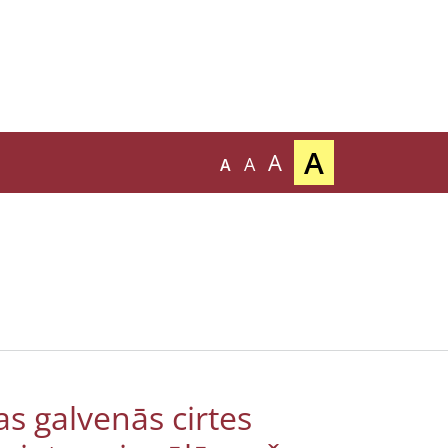
A
A
A
A
s galvenās cirtes