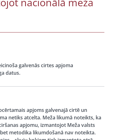
ojot nacionālā meža
eicinoša galvenās cirtes apjoma
ga datus.
nocērtamais apjoms galvenajā cirtē un
a netiks atcelta. Meža likumā noteikts, ka
ciršanas apjomu, izmantojot Meža valsts
, bet metodika likumdošanā nav noteikta.