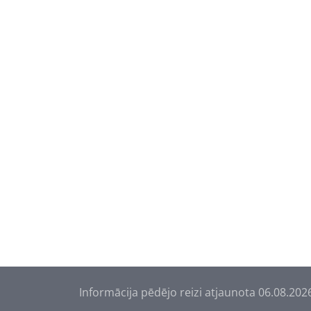
Informācija pēdējo reizi atjaunota 06.08.202