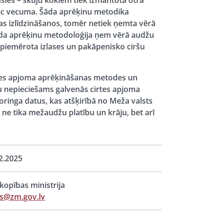
ies – skuju kokiem tiek izmantota otrā
ēc vecuma. Šāda aprēķinu metodika
s izlīdzināšanos, tomēr netiek ņemta vērā
Šāda aprēķinu metodoloģija ņem vērā audžu
v piemērota izlases un pakāpenisko ciršu
rtes apjoma aprēķināšanas metodes un
ūtu nepieciešams galvenās cirtes apjoma
inga datus, kas atšķirībā no Meža valsts
 ne tika mežaudžu platību un krāju, bet arī
2.2025
opības ministrija
s@zm.gov.lv