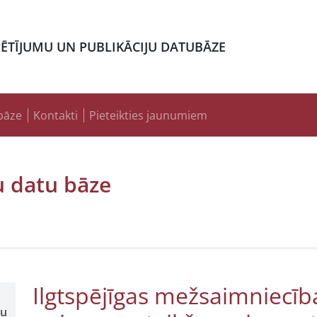
PĒTĪJUMU UN PUBLIKĀCIJU DATUBĀZE
bāze
Kontakti
Pieteikties jaunumiem
u datu bāze
Ilgtspējīgas mežsaimniecība
šu