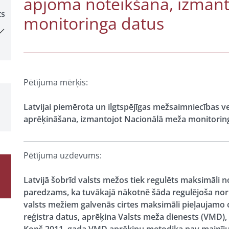
apjoma noteikšana, izmant
ts
monitoringa datus
Pētījuma mērķis:
Latvijai piemērota un ilgtspējīgas mežsaimniecības v
aprēķināšana, izmantojot Nacionālā meža monitorin
Pētījuma uzdevums:
Latvijā šobrīd valsts mežos tiek regulēts maksimāli 
paredzams, ka tuvākajā nākotnē šāda regulējoša norm
valsts mežiem galvenās cirtes maksimāli pieļaujamo 
reģistra datus, aprēķina Valsts meža dienests (VMD)