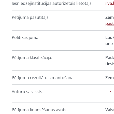
Iesniedzējinstitūcijas autorizētais lietotājs:
ilva
Pētījuma pasūtītājs:
Zemk
past
Politikas joma:
Lauk
un z
Pētījuma klasifikācija:
Padz
ties
Pētījumu rezultātu izmantošana:
Zemk
Autoru saraksts:
Pētījuma finansēšanas avots:
Vals