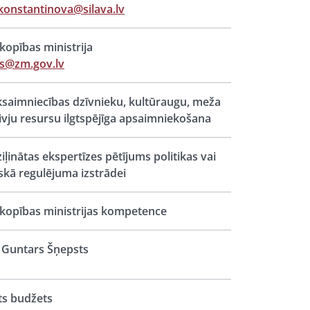
.konstantinova@silava.lv
opības ministrija
s@zm.gov.lv
saimniecības dzīvnieku, kultūraugu, meža
ivju resursu ilgtspējīga apsaimniekošana
iļinātas ekspertīzes pētījums politikas vai
iskā regulējuma izstrādei
opības ministrijas kompetence
Guntars Šņepsts
ts budžets