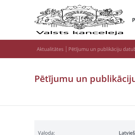
Aktualitātes
Pētījumu un publikāciju datu
Pētījumu un publikācij
Valoda:
Latvie