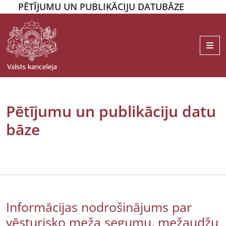
PĒTĪJUMU UN PUBLIKĀCIJU DATUBĀZE
Me
Pētījumu un publikāciju datu
bāze
Informācijas nodrošinājums par
vēsturisko meža segumu, mežaudžu