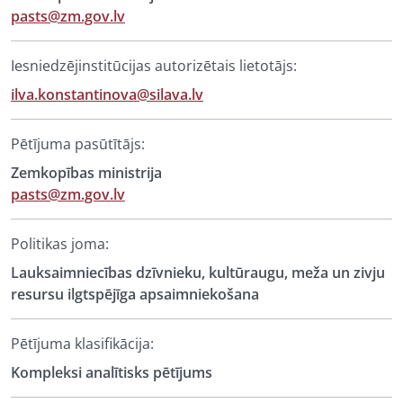
pasts@zm.gov.lv
Iesniedzējinstitūcijas autorizētais lietotājs:
ilva.konstantinova@silava.lv
Pētījuma pasūtītājs:
Zemkopības ministrija
pasts@zm.gov.lv
Politikas joma:
Lauksaimniecības dzīvnieku, kultūraugu, meža un zivju
resursu ilgtspējīga apsaimniekošana
Pētījuma klasifikācija:
Kompleksi analītisks pētījums