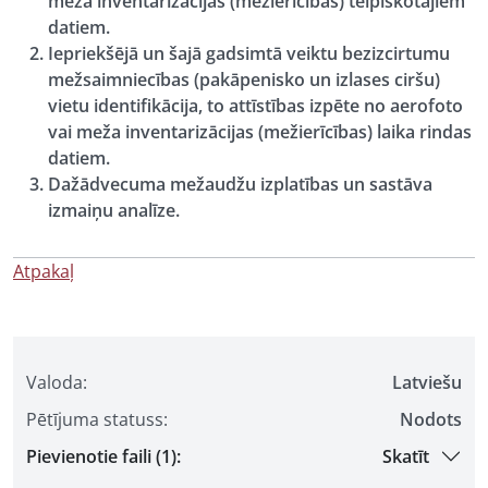
meža inventarizācijas (mežierīcības) telpiskotajiem
datiem.
Iepriekšējā un šajā gadsimtā veiktu bezizcirtumu
mežsaimniecības (pakāpenisko un izlases ciršu)
vietu identifikācija, to attīstības izpēte no aerofoto
vai meža inventarizācijas (mežierīcības) laika rindas
datiem.
Dažādvecuma mežaudžu izplatības un sastāva
izmaiņu analīze.
Atpakaļ
Valoda:
Latviešu
Pētījuma statuss:
Nodots
Pievienotie faili (1):
Skatīt