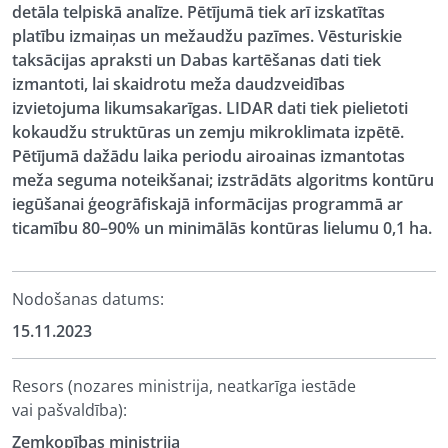
detāla telpiskā analīze. Pētījumā tiek arī izskatītas
platību izmaiņas un mežaudžu pazīmes. Vēsturiskie
taksācijas apraksti un Dabas kartēšanas dati tiek
izmantoti, lai skaidrotu meža daudzveidības
izvietojuma likumsakarīgas. LIDAR dati tiek pielietoti
kokaudžu struktūras un zemju mikroklimata izpētē.
Pētījumā dažādu laika periodu airoainas izmantotas
meža seguma noteikšanai; izstrādāts algoritms kontūru
iegūšanai ģeogrāfiskajā informācijas programmā ar
ticamību 80–90% un minimālās kontūras lielumu 0,1 ha.
Nodošanas datums:
15.11.2023
Resors (nozares ministrija, neatkarīga iestāde
vai pašvaldība):
Zemkopības ministrija