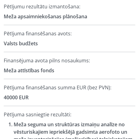
Pētījumu rezultātu izmantošana:
Meža apsaimniekošanas plānošana
Pētījuma finansēšanas avots:
Valsts budžets
Finansējuma avota pilns nosaukums:
Meža attīstības fonds
Pētījuma finansēšanas summa EUR (bez PVN):
40000 EUR
Pētījuma sasniegtie rezultāti:
Meža seguma un struktūras izmaiņu analīze no
vēsturiskajiem iepriekšējā gadsimta aerofoto un