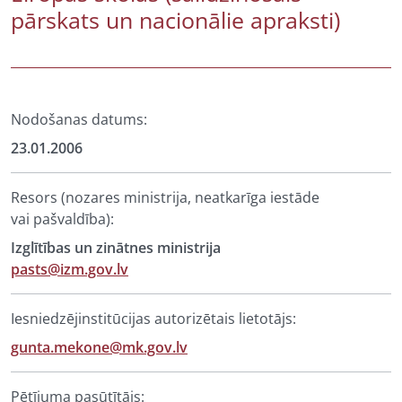
pārskats un nacionālie apraksti)
Nodošanas datums:
23.01.2006
Resors (nozares ministrija, neatkarīga iestāde
vai pašvaldība):
Izglītības un zinātnes ministrija
pasts@izm.gov.lv
Iesniedzējinstitūcijas autorizētais lietotājs:
gunta.mekone@mk.gov.lv
Pētījuma pasūtītājs: