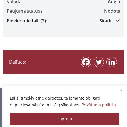
Valoda:
Angļu
Pētījuma statuss:
Nodots
Pievienotie faili (2):
Skatīt
Dalīties:
Informācija pēdējo reizi atjaunota 07.08.2026
Lai šī tīmekļvietne darbotos, tā izmanto obligāti
nepieciešamās (tehniskās) sīkdatnes.
Privātuma politika
Privātuma politika
Saprotu
© 2026 - Pētījumu un publikāciju datubāze