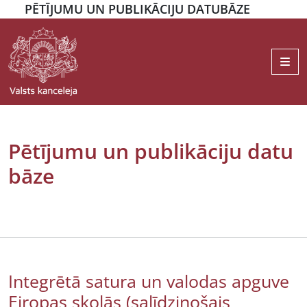
PĒTĪJUMU UN PUBLIKĀCIJU DATUBĀZE
Me
Pētījumu un publikāciju datu
bāze
Integrētā satura un valodas apguve
Eiropas skolās (salīdzinošais