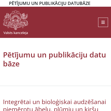
PĒTĪJUMU UN PUBLIKĀCIJU DATUBĀZE
Me
Pētījumu un publikāciju datu
bāze
Integrētai un bioloģiskai audzēšanai
piemērotu ābeļu, plūmju un ķiršu