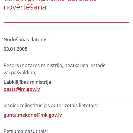
novērtēšana
Nodošanas datums:
03.01.2005
Resors (nozares ministrija, neatkarīga iestāde
vai pašvaldība):
Labklājības ministrija
pasts@lm.gov.lv
Iesniedzējinstitūcijas autorizētais lietotājs:
gunta.mekone@mk.gov.lv
Pētījuma pasūtītājs: