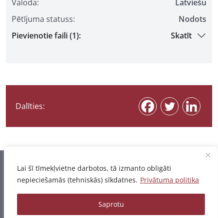
Valoda:
Latviešu
Pētījuma statuss:
Nodots
Pievienotie faili (1):
Skatīt
Dalīties:
Informācija pēdējo reizi atjaunota 07.08.2026
Lai šī tīmekļvietne darbotos, tā izmanto obligāti
nepieciešamās (tehniskās) sīkdatnes.
Privātuma politika
Privātuma politika
Saprotu
© 2026 - Pētījumu un publikāciju datubāze