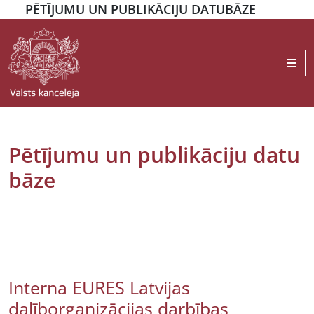
PĒTĪJUMU UN PUBLIKĀCIJU DATUBĀZE
Me
Pētījumu un publikāciju datu
bāze
Interna EURES Latvijas
dalīborganizācijas darbības