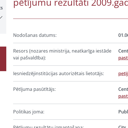
pētījumu rezultāti 2009.ga
ts
Nodošanas datums:
01.0
Resors (nozares ministrija, neatkarīga iestāde
Cent
vai pašvaldība):
past
Iesniedzējinstitūcijas autorizētais lietotājs:
peti
Pētījuma pasūtītājs:
Cent
past
Politikas joma:
Publ
Pētījumu rezultātu izmantošana:
Cits