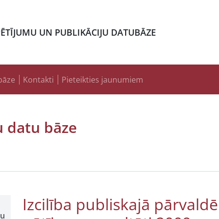
PĒTĪJUMU UN PUBLIKĀCIJU DATUBĀZE
bāze
Kontakti
Pieteikties jaunumiem
u datu bāze
Izcilība publiskajā pārvaldē
šu