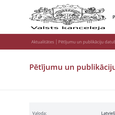
Aktualitātes
Pētījumu un publikāciju datu
Pētījumu un publikācij
Valoda:
Latvie