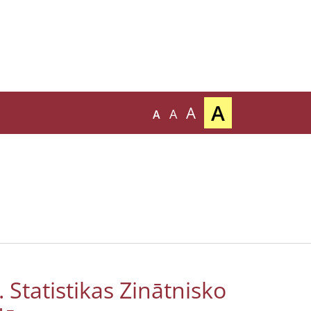
A
A
A
A
. Statistikas Zinātnisko