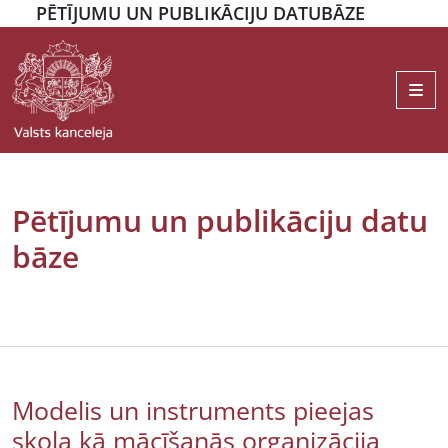
PĒTĪJUMU UN PUBLIKĀCIJU DATUBĀZE
Me
Pētījumu un publikāciju datu
bāze
Modelis un instruments pieejas
skola kā mācīšanās organizācija