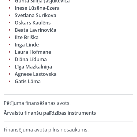
Gunta Siliņa-Jasjukeviča
Inese Lūsēna-Ezera
Svetlana Surikova
Oskars Kaulēns
Beata Lavrinoviča
Ilze Briška
Inga Linde
Laura Hofmane
Diāna Līduma
Līga Mazkalniņa
Agnese Lastovska
Gatis Lāma
Pētījuma finansēšanas avots:
Ārvalstu finanšu palīdzības instruments
Finansējuma avota pilns nosaukums: