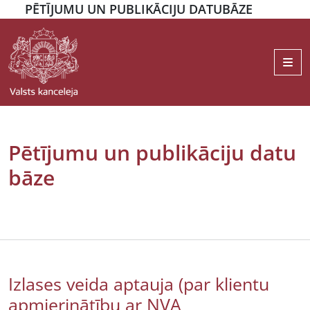
PĒTĪJUMU UN PUBLIKĀCIJU DATUBĀZE
Me
Pētījumu un publikāciju datu
bāze
Izlases veida aptauja (par klientu
apmierinātību ar NVA