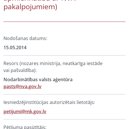
pakalpojumiem)
Nodošanas datums:
15.05.2014
Resors (nozares ministrija, neatkarīga iestāde
vai pašvaldība):
Nodarbinātības valsts aģentūra
pasts@nva.gov.lv
Iesniedzējinstitūcijas autorizētais lietotājs:
petijumi@mk.gov.lv
Pētījuma pasūtītājs: