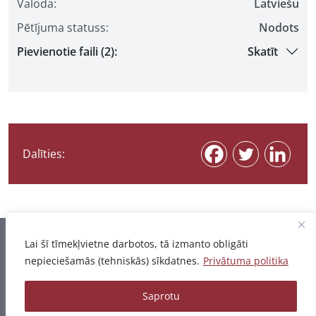
Valoda:
Latviešu
Pētījuma statuss:
Nodots
Pievienotie faili (2):
Skatīt
Dalīties:
Informācija pēdējo reizi atjaunota 06.08.2026
Lai šī tīmekļvietne darbotos, tā izmanto obligāti
nepieciešamās (tehniskās) sīkdatnes.
Privātuma politika
Privātuma politika
Saprotu
© 2026 - Pētījumu un publikāciju datubāze