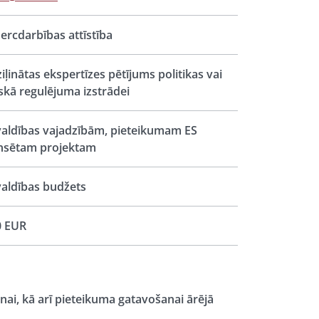
rcdarbības attīstība
iļinātas ekspertīzes pētījums politikas vai
iskā regulējuma izstrādei
aldības vajadzībām, pieteikumam ES
nsētam projektam
aldības budžets
0 EUR
i, kā arī pieteikuma gatavošanai ārējā