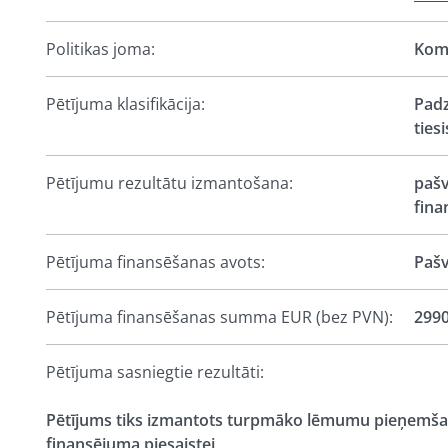
Politikas joma:
Kome
Pētījuma klasifikācija:
Padz
ties
Pētījumu rezultātu izmantošana:
pašv
fina
Pētījuma finansēšanas avots:
Pašv
Pētījuma finansēšanas summa EUR (bez PVN):
299
Pētījuma sasniegtie rezultāti:
Pētījums tiks izmantots turpmāko lēmumu pieņemšana
finansējuma piesaistei