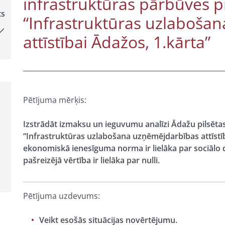
infrastruktūras pārbūves 
ts
“Infrastruktūras uzlaboša
attīstībai Ādažos, 1.kārta”
Pētījuma mērķis:
Izstrādāt izmaksu un ieguvumu analīzi Ādažu pilsēta
“Infrastruktūras uzlabošana uzņēmējdarbības attīstība
ekonomiskā ienesīguma norma ir lielāka par sociālo 
pašreizējā vērtība ir lielāka par nulli.
Pētījuma uzdevums:
Veikt esošās situācijas novērtējumu.