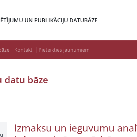
PĒTĪJUMU UN PUBLIKĀCIJU DATUBĀZE
bāze
Kontakti
Pieteikties jaunumiem
u datu bāze
Izmaksu un ieguvumu analī
šu