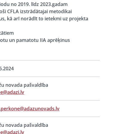
eriodu no 2019. līdz 2023.gadam
oši CFLA izstrādātajai metodikai
 kā arī norādīt to ietekmi uz projekta
tātiem
drotu un pamatotu IIA aprēķinus
6.2024
u novada pašvaldība
e@adazi.lv
a.perkone@adazunovads.lv
u novada pašvaldība
e@adazi.lv