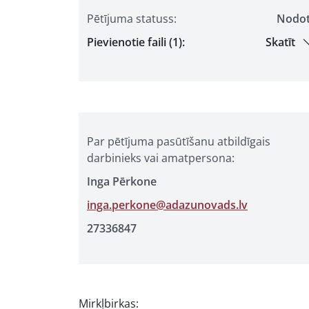
Pētījuma statuss:
Nodo
Pievienotie faili (1):
Skatīt
Par pētījuma pasūtīšanu atbildīgais
darbinieks vai amatpersona:
Inga Pērkone
inga.perkone@adazunovads.lv
27336847
Mirkļbirkas: