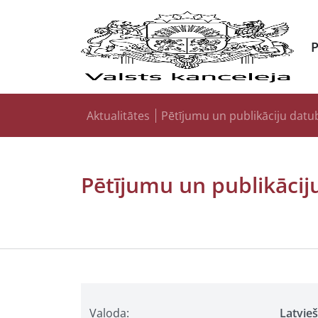
Aktualitātes
Pētījumu un publikāciju datu
Pētījumu un publikācij
Valoda:
Latvie