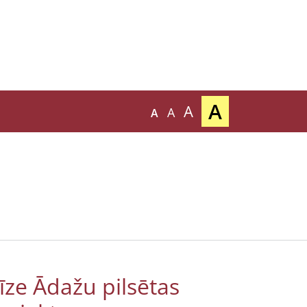
A
A
A
A
ze Ādažu pilsētas