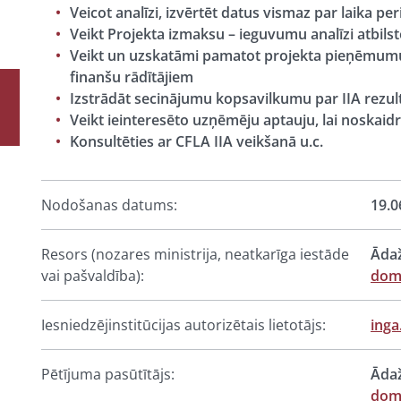
Veicot analīzi, izvērtēt datus vismaz par laika p
Veikt Projekta izmaksu – ieguvumu analīzi atbilst
Veikt un uzskatāmi pamatot projekta pieņēmumus,
finanšu rādītājiem
Izstrādāt secinājumu kopsavilkumu par IIA rezul
Veikt ieinteresēto uzņēmēju aptauju, lai noskai
Konsultēties ar CFLA IIA veikšanā u.c.
Nodošanas datums:
19.0
Resors (nozares ministrija, neatkarīga iestāde
Ādaž
vai pašvaldība):
dom
Iesniedzējinstitūcijas autorizētais lietotājs:
ing
Pētījuma pasūtītājs:
Ādaž
dom