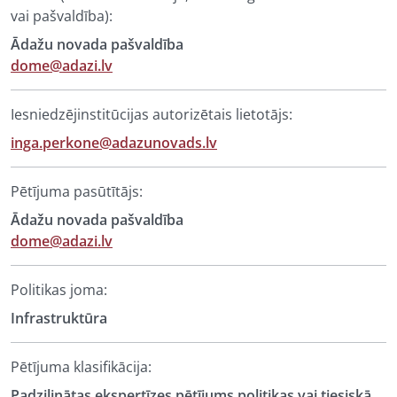
vai pašvaldība):
Ādažu novada pašvaldība
dome@adazi.lv
Iesniedzējinstitūcijas autorizētais lietotājs:
inga.perkone@adazunovads.lv
Pētījuma pasūtītājs:
Ādažu novada pašvaldība
dome@adazi.lv
Politikas joma:
Infrastruktūra
Pētījuma klasifikācija:
Padziļinātas ekspertīzes pētījums politikas vai tiesiskā