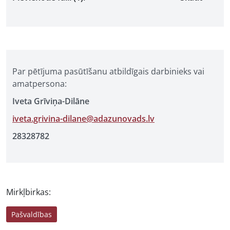
Par pētījuma pasūtīšanu atbildīgais darbinieks vai
amatpersona:
Iveta Grīviņa-Dilāne
iveta.grivina-dilane@adazunovads.lv
28328782
Mirkļbirkas:
Pašvaldības