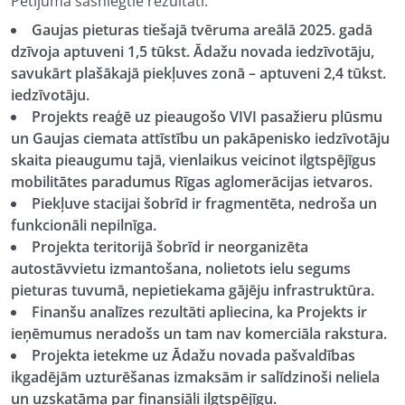
Pētījuma sasniegtie rezultāti:
Gaujas pieturas tiešajā tvēruma areālā 2025. gadā
dzīvoja aptuveni 1,5 tūkst. Ādažu novada iedzīvotāju,
savukārt plašākajā piekļuves zonā – aptuveni 2,4 tūkst.
iedzīvotāju.
Projekts reaģē uz pieaugošo VIVI pasažieru plūsmu
un Gaujas ciemata attīstību un pakāpenisko iedzīvotāju
skaita pieaugumu tajā, vienlaikus veicinot ilgtspējīgus
mobilitātes paradumus Rīgas aglomerācijas ietvaros.
Piekļuve stacijai šobrīd ir fragmentēta, nedroša un
funkcionāli nepilnīga.
Projekta teritorijā šobrīd ir neorganizēta
autostāvvietu izmantošana, nolietots ielu segums
pieturas tuvumā, nepietiekama gājēju infrastruktūra.
Finanšu analīzes rezultāti apliecina, ka Projekts ir
ieņēmumus neradošs un tam nav komerciāla rakstura.
Projekta ietekme uz Ādažu novada pašvaldības
ikgadējām uzturēšanas izmaksām ir salīdzinoši neliela
un uzskatāma par finansiāli ilgtspējīgu.