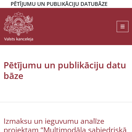
PĒTĪJUMU UN PUBLIKĀCIJU DATUBĀZE
Me
Pētījumu un publikāciju datu
bāze
Izmaksu un ieguvumu analīze
projektam “Multimodāla sabiedriskā