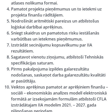
atlases nolikuma formai.
Pamatot projekta pieņēmumus un to ietekmi uz
projekta finanšu rādītājiem.
Nodrošināt aritmētiski pareizus un atbilstošus
loģiskai darbībai aprēķinus.
Sniegt skaidrus un pamatotus risku iestāšanās
varbūtības un ietekmes pieņēmumus.
Izstrādāt secinājumu kopsavilkumu par IIA
rezultātiem.
Sagatavot vienotu ziņojumu, atbilstoši Tehniskās
specifikācijas saturam.
Pirms pakalpojuma izpildes galarezultātu
nodošanas, saskaņot darba galarezultātu kvalitāti
ar pasūtītāju.
Veiktos aprēķinus pamatot ar aprēķiniem finanšu –
sociāli – ekonomiskās analīzes modelī elektroniskā
formātā ar izsekojamām formulām atbilstoši CFLA
izstrādātajam IIA modelim 2021. – 2027. gada
plānošanas periodam.