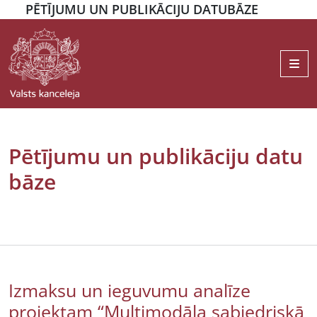
PĒTĪJUMU UN PUBLIKĀCIJU DATUBĀZE
Me
Pētījumu un publikāciju datu
bāze
Izmaksu un ieguvumu analīze
projektam “Multimodāla sabiedriskā