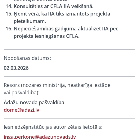
Konsultēties ar CFLA IIA veikšanā.
Ņemt vērā, ka IIA tiks izmantots projekta
pieteikumam.
Nepieciešamības gadījumā aktualizēt IIA pēc
projekta iesniegšanas CFLA.
Nodošanas datums:
02.03.2026
Resors (nozares ministrija, neatkarīga iestāde
vai pašvaldība):
Ādažu novada pašvaldība
dome@adazi.lv
Iesniedzējinstitūcijas autorizētais lietotājs:
inga.perkone@adazunovads.lv