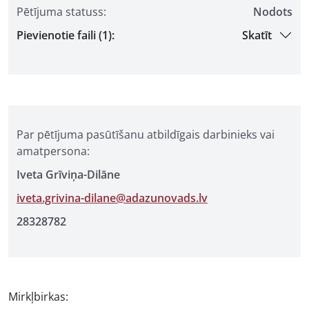
Pētījuma statuss:
Nodots
Pievienotie faili (1):
Skatīt
Par pētījuma pasūtīšanu atbildīgais darbinieks vai
amatpersona:
Iveta Grīviņa-Dilāne
iveta.grivina-dilane@adazunovads.lv
28328782
Mirkļbirkas: