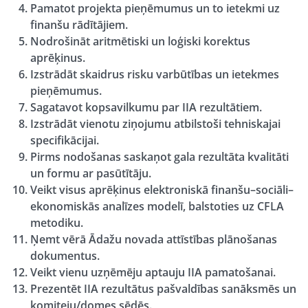
Pamatot projekta pieņēmumus un to ietekmi uz
finanšu rādītājiem.
Nodrošināt aritmētiski un loģiski korektus
aprēķinus.
Izstrādāt skaidrus risku varbūtības un ietekmes
pieņēmumus.
Sagatavot kopsavilkumu par IIA rezultātiem.
Izstrādāt vienotu ziņojumu atbilstoši tehniskajai
specifikācijai.
Pirms nodošanas saskaņot gala rezultāta kvalitāti
un formu ar pasūtītāju.
Veikt visus aprēķinus elektroniskā finanšu–sociāli–
ekonomiskās analīzes modelī, balstoties uz CFLA
metodiku.
Ņemt vērā Ādažu novada attīstības plānošanas
dokumentus.
Veikt vienu uzņēmēju aptauju IIA pamatošanai.
Prezentēt IIA rezultātus pašvaldības sanāksmēs un
komiteju/domes sēdēs.