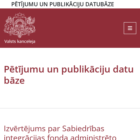
PĒTĪJUMU UN PUBLIKĀCIJU DATUBĀZE
Me
Pētījumu un publikāciju datu
bāze
Izvērtējums par Sabiedrības
integrācijas fonda administrēto