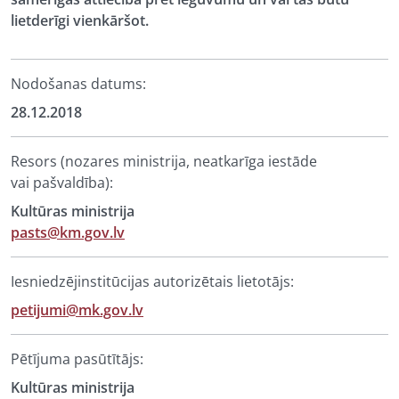
lietderīgi vienkāršot.
Nodošanas datums:
28.12.2018
Resors (nozares ministrija, neatkarīga iestāde
vai pašvaldība):
Kultūras ministrija
pasts@km.gov.lv
Iesniedzējinstitūcijas autorizētais lietotājs:
petijumi@mk.gov.lv
Pētījuma pasūtītājs:
Kultūras ministrija