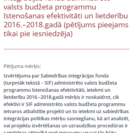
valsts budžeta programmu
īstenošanas efektivitāti un lietderību
2016.–2018.gadā (pētījums pieejams
tikai pie iesniedzēja)
Pētījuma mērķis:
Izvērtējuma par Sabiedrības integrācijas fonda
(turpmāk tekstā – SIF) administrēto valsts budžeta
programmu īstenošanas efektivitāti, ietekmi un
lietderību 2016.–2018.gadā mērķis ir noskaidrot, cik
efektīvi ir SIF administrēto valsts budžeta programmu
ietvaros atbalstītie projekti un to ietekmi uz sabiedrības
integrācijas politikas mērķu sasniegšanu, kā arī analizēt,
vai projektu izvērtēšanas un uzraudzības procedūras ir
samērīgas attiecībā pret ieguvumu un vai tās būtu