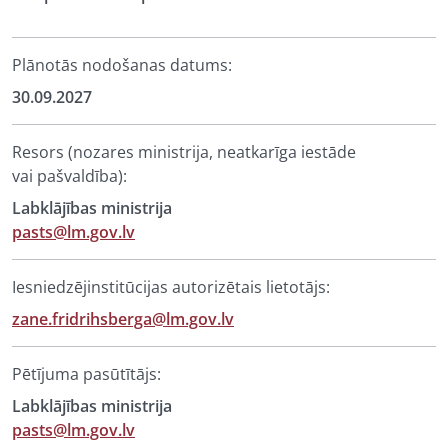
Plānotās nodošanas datums:
30.09.2027
Resors (nozares ministrija, neatkarīga iestāde
vai pašvaldība):
Labklājības ministrija
pasts@lm.gov.lv
Iesniedzējinstitūcijas autorizētais lietotājs:
zane.fridrihsberga@lm.gov.lv
Pētījuma pasūtītājs:
Labklājības ministrija
pasts@lm.gov.lv