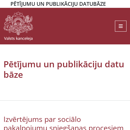
PĒTĪJUMU UN PUBLIKĀCIJU DATUBĀZE
Me
Pētījumu un publikāciju datu
bāze
Izvērtējums par sociālo
pakalpojumu sniegšanas procesiem