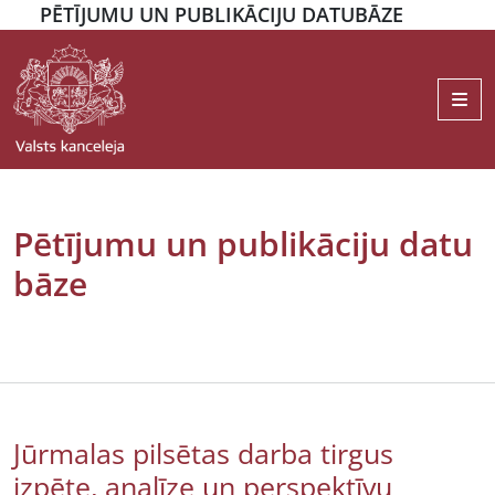
PĒTĪJUMU UN PUBLIKĀCIJU DATUBĀZE
Me
Pētījumu un publikāciju datu
bāze
Jūrmalas pilsētas darba tirgus
izpēte, analīze un perspektīvu