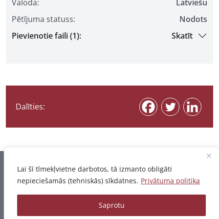
Valoda:
Latviešu
Pētījuma statuss:
Nodots
Pievienotie faili (1):
Skatīt
Dalīties:
Informācija pēdējo reizi atjaunota 06.08.2026
Lai šī tīmekļvietne darbotos, tā izmanto obligāti
nepieciešamās (tehniskās) sīkdatnes.
Privātuma politika
Privātuma politika
Saprotu
© 2026 - Pētījumu un publikāciju datubāze