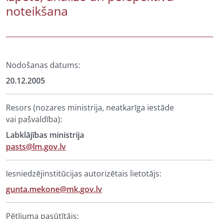
noteikšana
Nodošanas datums:
20.12.2005
Resors (nozares ministrija, neatkarīga iestāde
vai pašvaldība):
Labklājības ministrija
pasts@lm.gov.lv
Iesniedzējinstitūcijas autorizētais lietotājs:
gunta.mekone@mk.gov.lv
Pētījuma pasūtītājs: