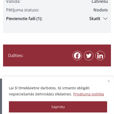
Valoda:
Latviešu
Pētījuma statuss:
Nodots
Pievienotie faili (1):
Skatīt
Dalīties:
Informācija pēdējo reizi atjaunota 03.08.2026
Lai šī tīmekļvietne darbotos, tā izmanto obligāti
nepieciešamās (tehniskās) sīkdatnes.
Privātuma politika
Privātuma politika
Saprotu
© 2026 - Pētījumu un publikāciju datubāze