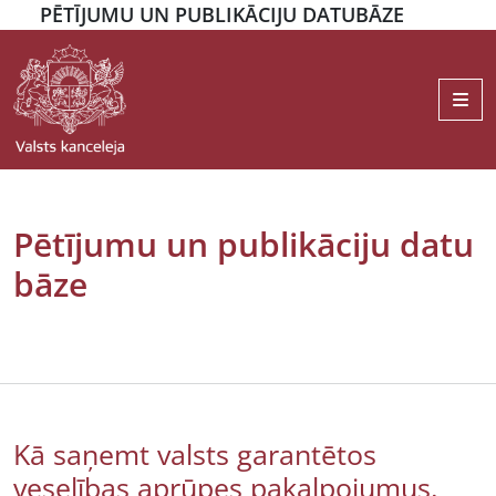
PĒTĪJUMU UN PUBLIKĀCIJU DATUBĀZE
Me
Pētījumu un publikāciju datu
bāze
Kā saņemt valsts garantētos
veselības aprūpes pakalpojumus.