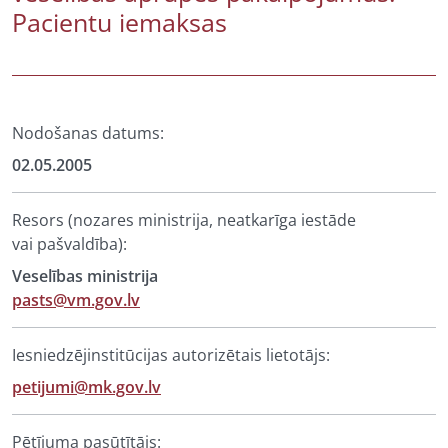
Pacientu iemaksas
Nodošanas datums:
02.05.2005
Resors (nozares ministrija, neatkarīga iestāde
vai pašvaldība):
Veselības ministrija
pasts@vm.gov.lv
Iesniedzējinstitūcijas autorizētais lietotājs:
petijumi@mk.gov.lv
Pētījuma pasūtītājs: