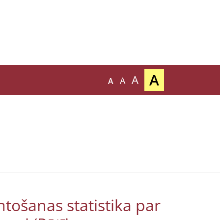
A
A
A
A
tošanas statistika par