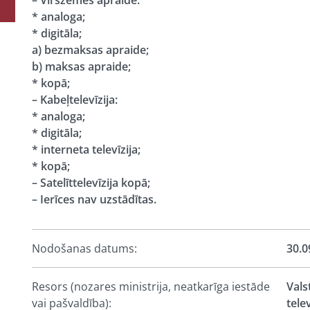
– Virszemes apraide:
* analoga;
* digitāla;
a) bezmaksas apraide;
b) maksas apraide;
* kopā;
– Kabeļtelevīzija:
* analoga;
* digitāla;
* interneta televīzija;
* kopā;
– Satelīttelevīzija kopā;
– Ierīces nav uzstādītas.
Nodošanas datums:
30.0
Resors (nozares ministrija, neatkarīga iestāde
Vals
vai pašvaldība):
tele