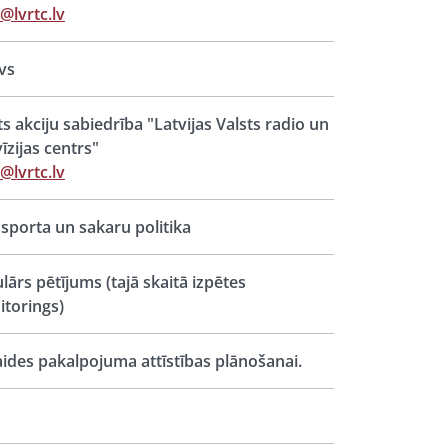
c@lvrtc.lv
vs
ts akciju sabiedrība "Latvijas Valsts radio un
vīzijas centrs"
c@lvrtc.lv
sporta un sakaru politika
lārs pētījums (tajā skaitā izpētes
torings)
ides pakalpojuma attīstības plānošanai.