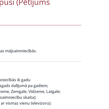
pusi (Pētījums
jas mājsaimniecībās.
mniecībās ik gadu
usgads dalījumā pa gadiem;
urzeme, Zemgale, Vidzeme, Latgale;
aimniecību skaita);
ar vismaz vienu televizoru):