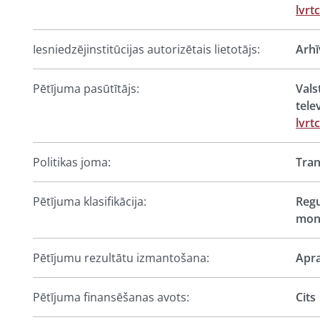
lvrt
Iesniedzējinstitūcijas autorizētais lietotājs:
Arhī
Pētījuma pasūtītājs:
Vals
tele
lvrt
Politikas joma:
Tran
Pētījuma klasifikācija:
Regu
moni
Pētījumu rezultātu izmantošana:
Apra
Pētījuma finansēšanas avots:
Cits