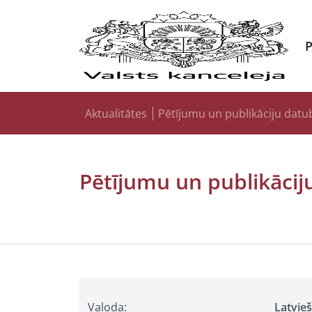
Aktualitātes
Pētījumu un publikāciju datu
Pētījumu un publikācij
Valoda:
Latvie