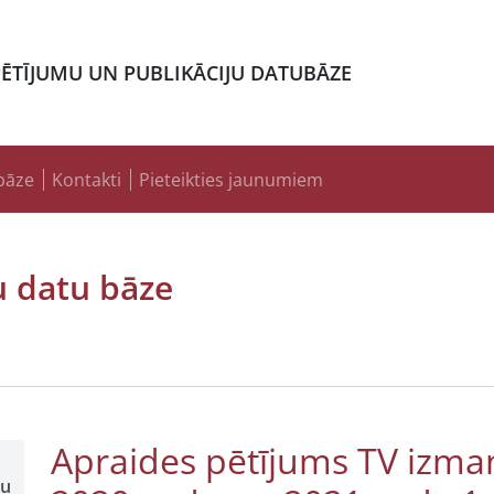
PĒTĪJUMU UN PUBLIKĀCIJU DATUBĀZE
bāze
Kontakti
Pieteikties jaunumiem
u datu bāze
Apraides pētījums TV izman
šu