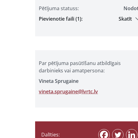
Pētījuma statuss:
Nodo
Pievienotie faili (1):
Skatīt
Par pētījuma pasūtīšanu atbildīgais
darbinieks vai amatpersona:
Vineta Sprugaine
vineta.sprugaine@lvrtc.lv
Dalīties: