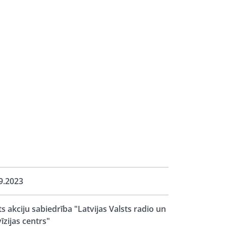
9.2023
ts akciju sabiedrība "Latvijas Valsts radio un
vīzijas centrs"