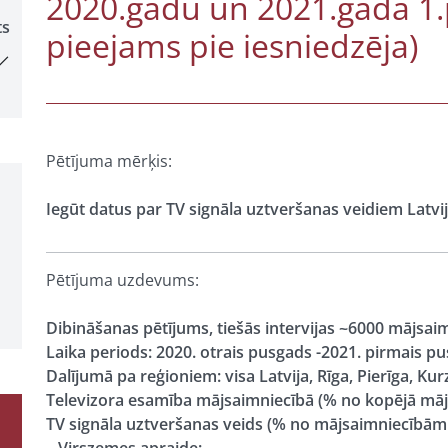
2020.gadu un 2021.gada 1.
ts
pieejams pie iesniedzēja)
Pētījuma mērķis:
Iegūt datus par TV signāla uztveršanas veidiem Latvi
Pētījuma uzdevums:
Dibināšanas pētījums, tiešās intervijas ~6000 mājsai
Laika periods: 2020. otrais pusgads -2021. pirmais p
Dalījumā pa reģioniem: visa Latvija, Rīga, Pierīga, K
Televizora esamība mājsaimniecībā (% no kopējā mājs
TV signāla uztveršanas veids (% no mājsaimniecībām 