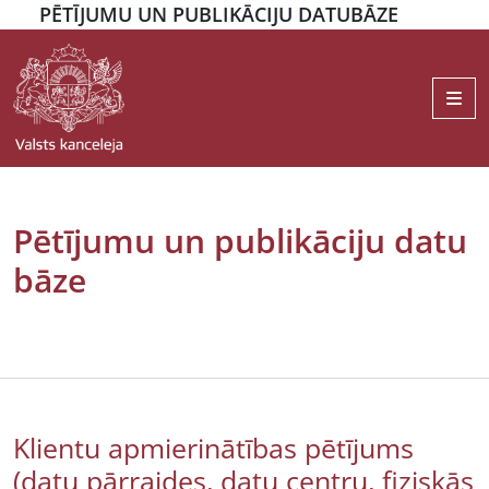
PĒTĪJUMU UN PUBLIKĀCIJU DATUBĀZE
Me
Pētījumu un publikāciju datu
bāze
Klientu apmierinātības pētījums
(datu pārraides, datu centru, fiziskās