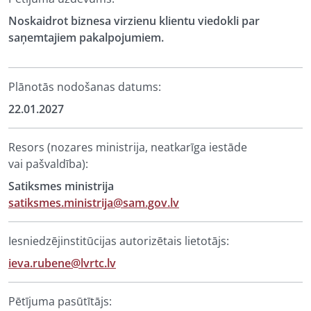
Noskaidrot biznesa virzienu klientu viedokli par
saņemtajiem pakalpojumiem.
Plānotās nodošanas datums:
22.01.2027
Resors (nozares ministrija, neatkarīga iestāde
vai pašvaldība):
Satiksmes ministrija
satiksmes.ministrija@sam.gov.lv
Iesniedzējinstitūcijas autorizētais lietotājs:
ieva.rubene@lvrtc.lv
Pētījuma pasūtītājs: