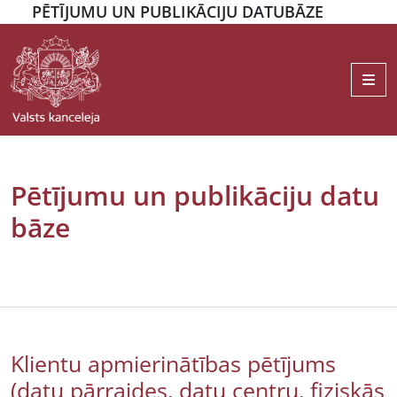
PĒTĪJUMU UN PUBLIKĀCIJU DATUBĀZE
Me
Pētījumu un publikāciju datu
bāze
Klientu apmierinātības pētījums
(datu pārraides, datu centru, fiziskās