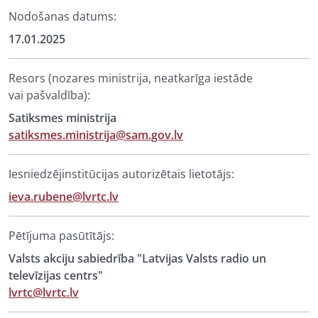
Nodošanas datums:
17.01.2025
Resors (nozares ministrija, neatkarīga iestāde
vai pašvaldība):
Satiksmes ministrija
satiksmes.ministrija@sam.gov.lv
Iesniedzējinstitūcijas autorizētais lietotājs:
ieva.rubene@lvrtc.lv
Pētījuma pasūtītājs:
Valsts akciju sabiedrība "Latvijas Valsts radio un
televīzijas centrs"
lvrtc@lvrtc.lv