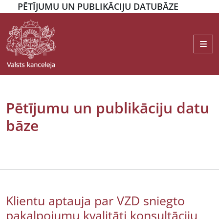
PĒTĪJUMU UN PUBLIKĀCIJU DATUBĀZE
Me
Pētījumu un publikāciju datu
bāze
Klientu aptauja par VZD sniegto
pakalpojumu kvalitāti konsultāciju