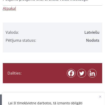
Atpakaļ
Valoda:
Latviešu
Pētījuma statuss:
Nodots
Dalīties:
Informācija pēdējo reizi atjaunota 07.08.2026
Lai šī tīmekļvietne darbotos, tā izmanto obligāti