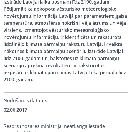
izstrāde Latvijai laika posmam līdz 2100. gadam.
Pētījumā tika apkopota vēsturisko meteoroloģisko
novērojumu informācija Latvijā par parametriem: gaisa
temperatūra, atmosfēras nokrišņi, vēja ātrums un vēja
virziens. Izmantojot vēsturisko meteoroloģisko
novērojumu informāciju, ir identificēts un raksturots
līdzšinējo klimata pārmaiņu raksturu Latvijā. Ir veikta
nākotnes klimata pārmaiņu scenāriju izstrāde Latvijai
līdz 2100. gadam un, balstoties uz klimata pārmaiņu
scenāriju aprēķina rezultātiem, ir raksturotas
iespējamās klimata pārmaiņas Latvijā laika periodā līdz
2100. gadam.
Nodošanas datums:
02.06.2017
Resors (nozares ministrija, neatkarīga iestāde