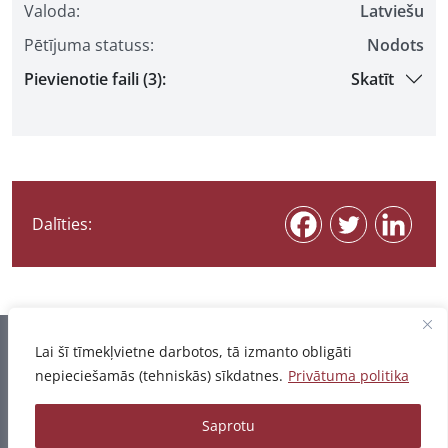
Valoda:
Latviešu
Pētījuma statuss:
Nodots
Pievienotie faili (3):
Skatīt
Dalīties:
Informācija pēdējo reizi atjaunota 07.08.2026
Lai šī tīmekļvietne darbotos, tā izmanto obligāti
nepieciešamās (tehniskās) sīkdatnes.
Privātuma politika
Privātuma politika
Saprotu
© 2026 - Pētījumu un publikāciju datubāze