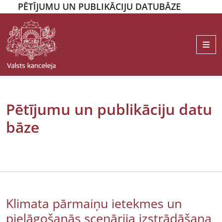
PĒTĪJUMU UN PUBLIKĀCIJU DATUBĀZE
Me
Pētījumu un publikāciju datu
bāze
Klimata pārmaiņu ietekmes un
pielāgošanās scenārija izstrādāšana