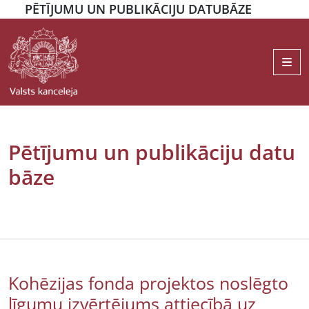
PĒTĪJUMU UN PUBLIKĀCIJU DATUBĀZE
Me
Pētījumu un publikāciju datu
bāze
Kohēzijas fonda projektos noslēgto
līgumu izvērtējums attiecībā uz