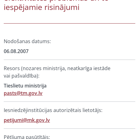
iespējamie risinājumi
Nodošanas datums:
06.08.2007
Resors (nozares ministrija, neatkarīga iestāde
vai pašvaldība):
Tieslietu ministrija
pasts@tm.gov.lv
Iesniedzējinstitūcijas autorizētais lietotājs:
petijumi@mk.gov.lv
Pētījuma pasūtītājs: