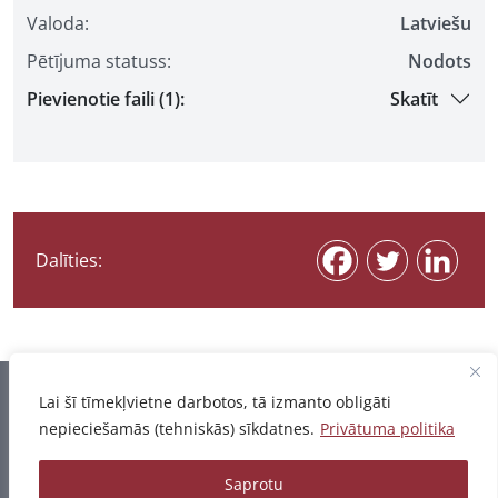
Valoda:
Latviešu
Pētījuma statuss:
Nodots
Pievienotie faili (1):
Skatīt
Dalīties:
Informācija pēdējo reizi atjaunota 07.08.2026
Lai šī tīmekļvietne darbotos, tā izmanto obligāti
nepieciešamās (tehniskās) sīkdatnes.
Privātuma politika
Privātuma politika
Saprotu
© 2026 - Pētījumu un publikāciju datubāze