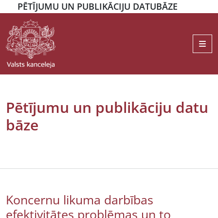
PĒTĪJUMU UN PUBLIKĀCIJU DATUBĀZE
Me
Pētījumu un publikāciju datu
bāze
Koncernu likuma darbības
efektivitātes problēmas un to