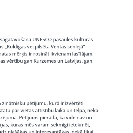
as sagatavošana UNESCO pasaules kultūras
 „Kuldīgas vecpilsēta Ventas senlejā”
as mērķis ir rosināt ikvienam lasītājam,
gas vērtību gan Kurzemes un Latvijas, gan
zinātnisku pētījumu, kurā ir izvērtēti
atu par vietas attīstību laikā un telpā, nekā
dzējumā. Pētījums pierāda, ka vide nav un
iņas, kuras mēs varam sekmīgi ietekmēt,
audz plašākas un interesantākas, nekā tikai