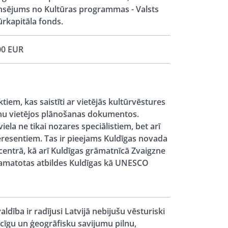
nsējums no Kultūras programmas - Valsts
ūrkapitāla fonds.
00 EUR
em, kas saistīti ar vietējās kultūrvēstures
nu vietējos plānošanas dokumentos.
iela ne tikai nozares speciālistiem, bet arī
teresentiem. Tas ir pieejams Kuldīgas novada
centrā, kā arī Kuldīgas grāmatnīcā Zvaigzne
 pamatotas atbildes Kuldīgas kā UNESCO
aldība ir radījusi Latvijā nebijušu vēsturiski
ēcīgu un ģeogrāfisku savijumu pilnu,