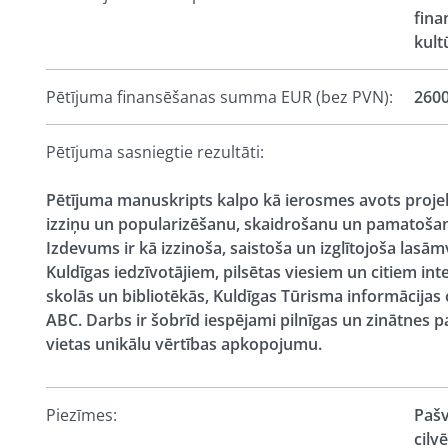
fina
kult
Pētījuma finansēšanas summa EUR (bez PVN):
260
Pētījuma sasniegtie rezultāti:
Pētījuma manuskripts kalpo kā ierosmes avots projekti
izziņu un popularizēšanu, skaidrošanu un pamatoša
Izdevums ir kā izzinoša, saistoša un izglītojoša lasāmv
Kuldīgas iedzīvotājiem, pilsētas viesiem un citiem in
skolās un bibliotēkās, Kuldīgas Tūrisma informācijas 
ABC. Darbs ir šobrīd iespējami pilnīgas un zinātnes
vietas unikālu vērtības apkopojumu.
Piezīmes:
Pašv
cilv