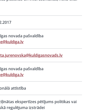
2.2017
īgas novada pašvaldība
e@kuldiga.lv
ta.jurenovska@kuldigasnovads.lv
īgas novada pašvaldība
e@kuldiga.lv
onālā attīstība
iļinātas ekspertīzes pētījums politikas vai
iskā regulējuma izstrādei