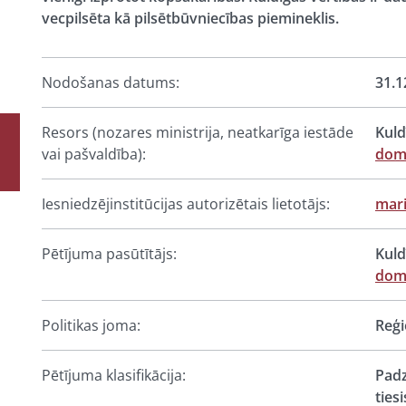
vecpilsēta kā pilsētbūvniecības piemineklis.
Nodošanas datums:
31.1
Resors (nozares ministrija, neatkarīga iestāde
Kuld
vai pašvaldība):
dom
Iesniedzējinstitūcijas autorizētais lietotājs:
mari
Pētījuma pasūtītājs:
Kuld
dom
Politikas joma:
Reģi
Pētījuma klasifikācija:
Padz
ties