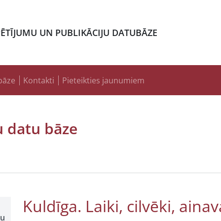
PĒTĪJUMU UN PUBLIKĀCIJU DATUBĀZE
bāze
Kontakti
Pieteikties jaunumiem
u datu bāze
Kuldīga. Laiki, cilvēki, ainav
šu