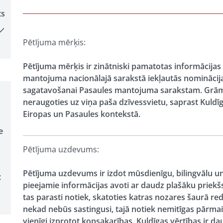
ts
Pētījuma mērķis:
Pētījuma mērķis ir zinātniski pamatotas informācij
mantojuma nacionālajā sarakstā iekļautās nominācijas
sagatavošanai Pasaules mantojuma sarakstam. Grāmat
neraugoties uz viņa paša dzīvessvietu, saprast Kuldī
Eiropas un Pasaules kontekstā.
e
Pētījuma uzdevums:
Pētījuma uzdevums ir izdot mūsdienīgu, bilingvālu un 
;
pieejamie informācijas avoti ar daudz plašāku priekšst
tas parasti notiek, skatoties katras nozares šaurā re
nekad nebūs sastingusi, tajā notiek nemitīgas pārma
vienīgi izprotot kopsakarības. Kuldīgas vērtības ir d