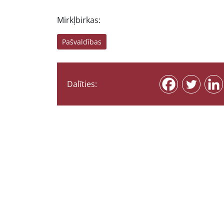
Mirkļbirkas:
Pašvaldības
Dalīties: