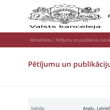
Aktualitātes
Pētījumu un publikāciju datu
Pētījumu un publikācij
Valoda:
Angļu , Latvie