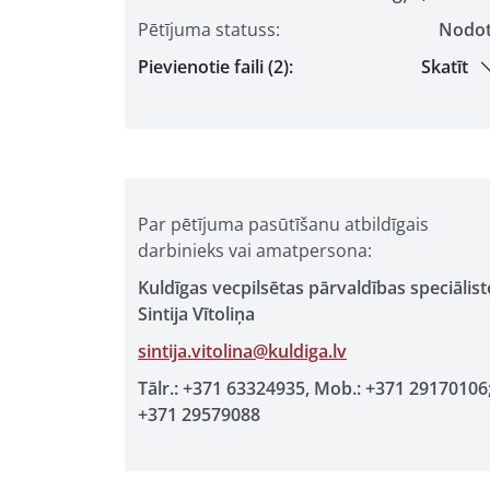
Pētījuma statuss:
Nodo
Pievienotie faili (2):
Skatīt
Par pētījuma pasūtīšanu atbildīgais
darbinieks vai amatpersona:
Kuldīgas vecpilsētas pārvaldības speciālist
Sintija Vītoliņa
sintija.vitolina@kuldiga.lv
Tālr.: +371 63324935, Mob.: +371 29170106
+371 29579088