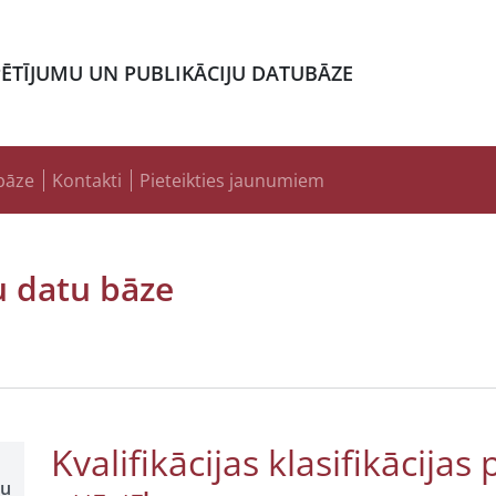
PĒTĪJUMU UN PUBLIKĀCIJU DATUBĀZE
bāze
Kontakti
Pieteikties jaunumiem
u datu bāze
Kvalifikācijas klasifikācija
šu