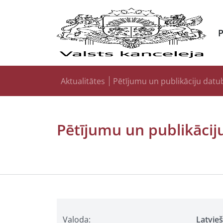
Aktualitātes
Pētījumu un publikāciju datu
Pētījumu un publikācij
Valoda:
Latvie