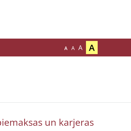
A
A
A
A
s piemaksas un karjeras