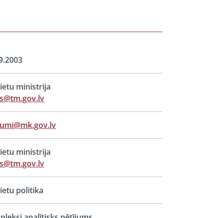
9.2003
lietu ministrija
s@tm.gov.lv
jumi@mk.gov.lv
lietu ministrija
s@tm.gov.lv
lietu politika
leksi analītisks pētījums