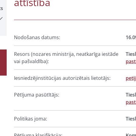
attīstība
ts
Nodošanas datums:
16.0
Resors (nozares ministrija, neatkarīga iestāde
Ties
vai pašvaldība):
past
Iesniedzējinstitūcijas autorizētais lietotājs:
peti
Pētījuma pasūtītājs:
Ties
past
Politikas joma:
Ties
Pētījuma klasifikācija:
Komp