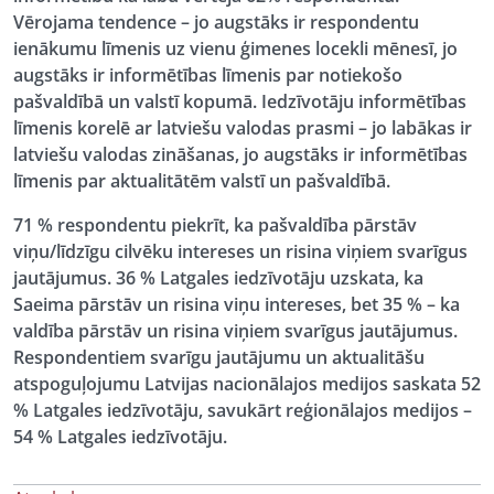
Vērojama tendence – jo augstāks ir respondentu
ienākumu līmenis uz vienu ģimenes locekli mēnesī, jo
augstāks ir informētības līmenis par notiekošo
pašvaldībā un valstī kopumā. Iedzīvotāju informētības
līmenis korelē ar latviešu valodas prasmi – jo labākas ir
latviešu valodas zināšanas, jo augstāks ir informētības
līmenis par aktualitātēm valstī un pašvaldībā.
71 % respondentu piekrīt, ka pašvaldība pārstāv
viņu/līdzīgu cilvēku intereses un risina viņiem svarīgus
jautājumus. 36 % Latgales iedzīvotāju uzskata, ka
Saeima pārstāv un risina viņu intereses, bet 35 % – ka
valdība pārstāv un risina viņiem svarīgus jautājumus.
Respondentiem svarīgu jautājumu un aktualitāšu
atspoguļojumu Latvijas nacionālajos medijos saskata 52
% Latgales iedzīvotāju, savukārt reģionālajos medijos –
54 % Latgales iedzīvotāju.