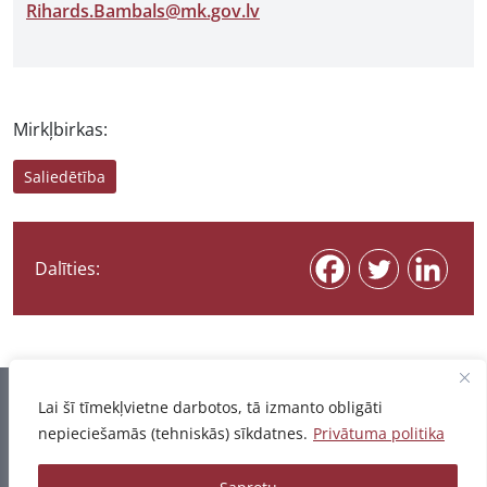
Rihards.Bambals@mk.gov.lv
Mirkļbirkas:
Saliedētība
Dalīties:
Informācija pēdējo reizi atjaunota 07.08.2026
Lai šī tīmekļvietne darbotos, tā izmanto obligāti
nepieciešamās (tehniskās) sīkdatnes.
Privātuma politika
Privātuma politika