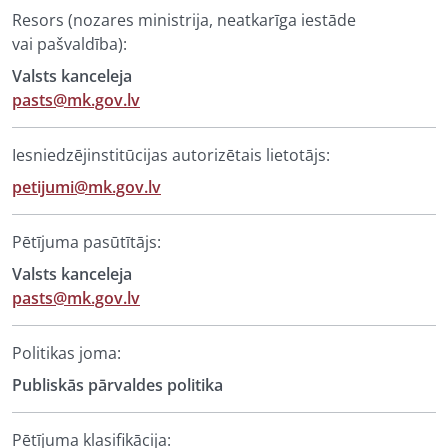
Resors (nozares ministrija, neatkarīga iestāde
vai pašvaldība):
Valsts kanceleja
pasts@mk.gov.lv
Iesniedzējinstitūcijas autorizētais lietotājs:
petijumi@mk.gov.lv
Pētījuma pasūtītājs:
Valsts kanceleja
pasts@mk.gov.lv
Politikas joma:
Publiskās pārvaldes politika
Pētījuma klasifikācija: