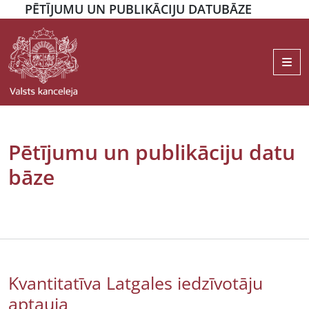
PĒTĪJUMU UN PUBLIKĀCIJU DATUBĀZE
Me
Pētījumu un publikāciju datu
bāze
Kvantitatīva Latgales iedzīvotāju
aptauja