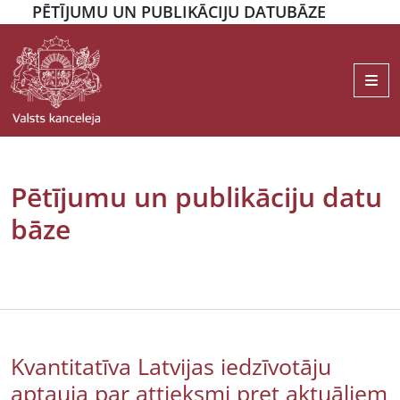
PĒTĪJUMU UN PUBLIKĀCIJU DATUBĀZE
Me
Pētījumu un publikāciju datu
bāze
Kvantitatīva Latvijas iedzīvotāju
aptauja par attieksmi pret aktuāliem