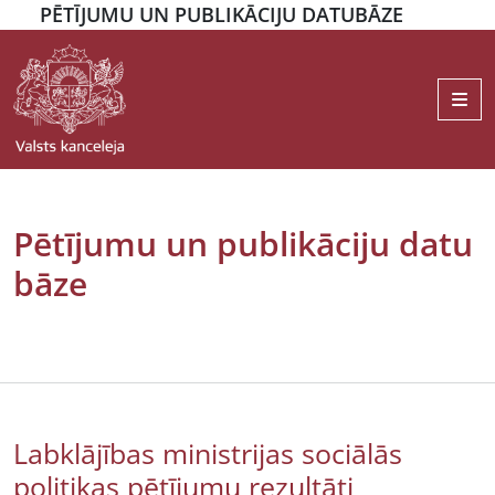
PĒTĪJUMU UN PUBLIKĀCIJU DATUBĀZE
Me
Pētījumu un publikāciju datu
bāze
Labklājības ministrijas sociālās
politikas pētījumu rezultāti