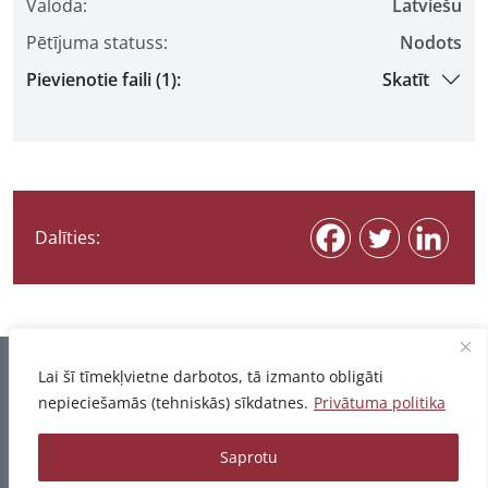
Valoda:
Latviešu
Pētījuma statuss:
Nodots
Pievienotie faili (1):
Skatīt
Dalīties:
Informācija pēdējo reizi atjaunota 06.08.2026
Lai šī tīmekļvietne darbotos, tā izmanto obligāti
nepieciešamās (tehniskās) sīkdatnes.
Privātuma politika
Privātuma politika
Saprotu
© 2026 - Pētījumu un publikāciju datubāze