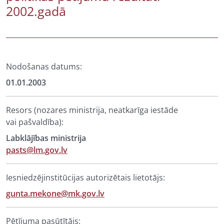
2002.gadā
Nodošanas datums:
01.01.2003
Resors (nozares ministrija, neatkarīga iestāde
vai pašvaldība):
Labklājības ministrija
pasts@lm.gov.lv
Iesniedzējinstitūcijas autorizētais lietotājs:
gunta.mekone@mk.gov.lv
Pētījuma pasūtītājs: