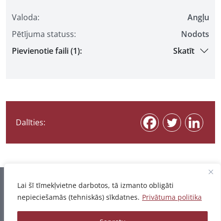
Valoda:
Angļu
Pētījuma statuss:
Nodots
Pievienotie faili (1):
Skatīt
Dalīties:
Informācija pēdējo reizi atjaunota 07.08.2026
Lai šī tīmekļvietne darbotos, tā izmanto obligāti
nepieciešamās (tehniskās) sīkdatnes.
Privātuma politika
Privātuma politika