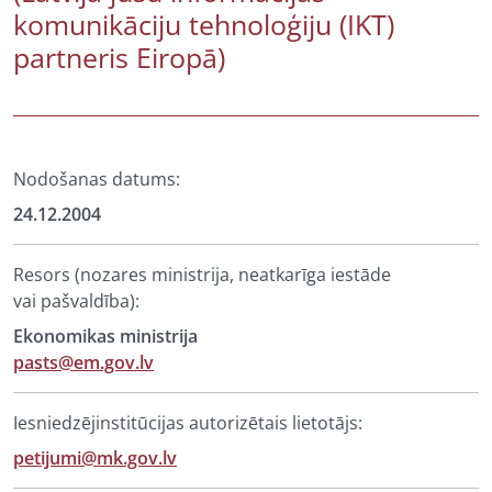
komunikāciju tehnoloģiju (IKT)
partneris Eiropā)
Nodošanas datums:
24.12.2004
Resors (nozares ministrija, neatkarīga iestāde
vai pašvaldība):
Ekonomikas ministrija
pasts@em.gov.lv
Iesniedzējinstitūcijas autorizētais lietotājs:
petijumi@mk.gov.lv