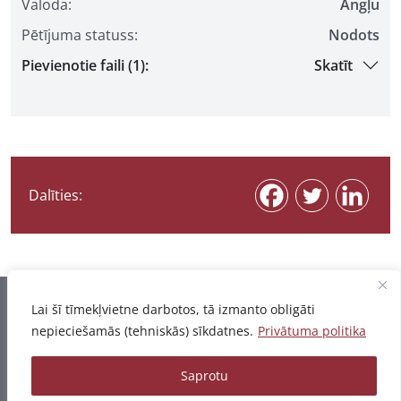
Valoda:
Angļu
Pētījuma statuss:
Nodots
Pievienotie faili (1):
Skatīt
Dalīties:
Informācija pēdējo reizi atjaunota 07.08.2026
Lai šī tīmekļvietne darbotos, tā izmanto obligāti
nepieciešamās (tehniskās) sīkdatnes.
Privātuma politika
Privātuma politika
Saprotu
© 2026 - Pētījumu un publikāciju datubāze