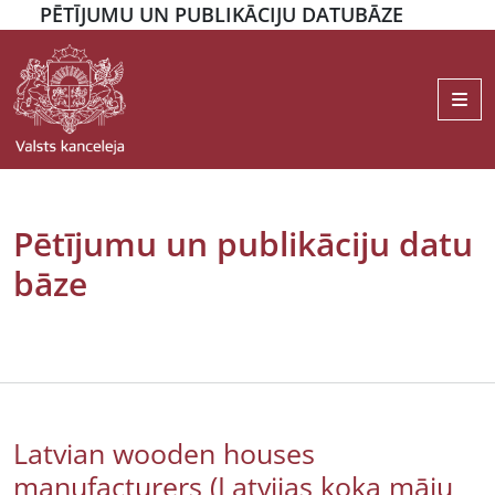
PĒTĪJUMU UN PUBLIKĀCIJU DATUBĀZE
Me
Pētījumu un publikāciju datu
bāze
Latvian wooden houses
manufacturers (Latvijas koka māju