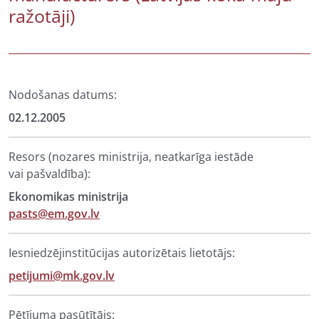
ražotāji)
Nodošanas datums:
02.12.2005
Resors (nozares ministrija, neatkarīga iestāde
vai pašvaldība):
Ekonomikas ministrija
pasts@em.gov.lv
Iesniedzējinstitūcijas autorizētais lietotājs:
petijumi@mk.gov.lv
Pētījuma pasūtītājs: