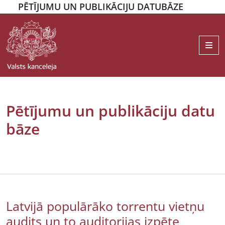
PĒTĪJUMU UN PUBLIKĀCIJU DATUBĀZE
Me
Pētījumu un publikāciju datu
bāze
Latvijā populārāko torrentu vietņu
audits un to auditorijas izpēte