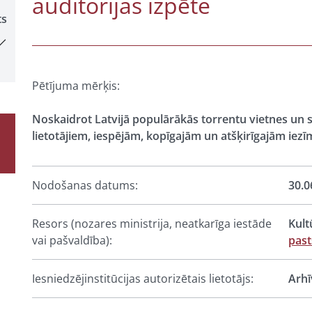
auditorijas izpēte
ts
Pētījuma mērķis:
Noskaidrot Latvijā populārākās torrentu vietnes un s
lietotājiem, iespējām, kopīgajām un atšķirīgajām iez
Nodošanas datums:
30.0
Resors (nozares ministrija, neatkarīga iestāde
Kult
vai pašvaldība):
pas
Iesniedzējinstitūcijas autorizētais lietotājs:
Arhī