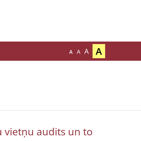
A
A
A
A
 vietņu audits un to