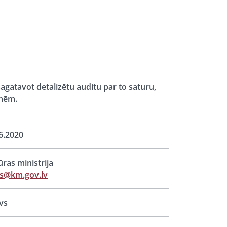
agatavot detalizētu auditu par to saturu,
īmēm.
6.2020
ūras ministrija
ts@km.gov.lv
vs