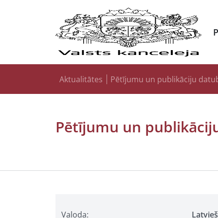
Aktualitātes
Pētījumu un publikāciju datu
Pētījumu un publikācij
Valoda:
Latvie