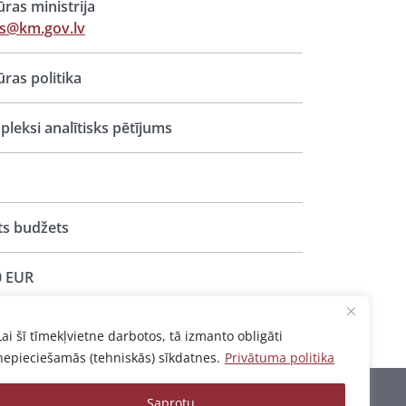
ūras ministrija
ts@km.gov.lv
ūras politika
leksi analītisks pētījums
ts budžets
0 EUR
Lai šī tīmekļvietne darbotos, tā izmanto obligāti
nepieciešamās (tehniskās) sīkdatnes.
Privātuma politika
Saprotu