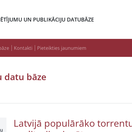
PĒTĪJUMU UN PUBLIKĀCIJU DATUBĀZE
bāze
Kontakti
Pieteikties jaunumiem
u datu bāze
Latvijā populārāko torrentu
šu