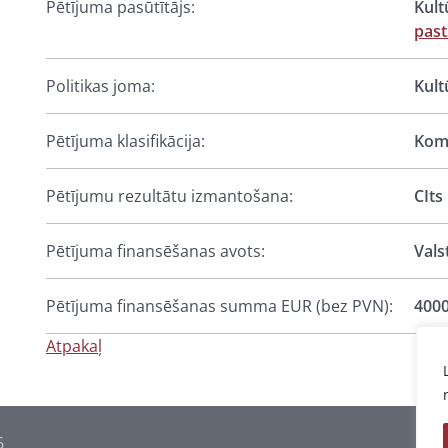
Pētījuma pasūtītājs:
Kult
pas
Politikas joma:
Kult
Pētījuma klasifikācija:
Komp
Pētījumu rezultātu izmantošana:
CIts
Pētījuma finansēšanas avots:
Vals
Pētījuma finansēšanas summa EUR (bez PVN):
400
Atpakaļ
6