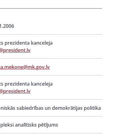
1.2006
ts prezidenta kanceleja
@president.lv
ta.mekone@mk.gov.lv
ts prezidenta kanceleja
@president.lv
oniskās sabiedrības un demokrātijas politika
leksi analītisks pētījums