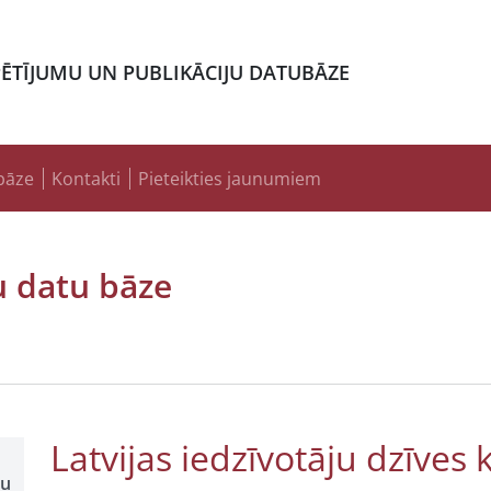
PĒTĪJUMU UN PUBLIKĀCIJU DATUBĀZE
bāze
Kontakti
Pieteikties jaunumiem
u datu bāze
Latvijas iedzīvotāju dzīves 
šu