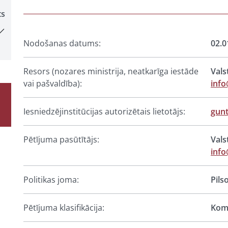
ts
Nodošanas datums:
02.0
Resors (nozares ministrija, neatkarīga iestāde
Vals
vai pašvaldība):
info
Iesniedzējinstitūcijas autorizētais lietotājs:
gun
Pētījuma pasūtītājs:
Vals
info
Politikas joma:
Pils
Pētījuma klasifikācija:
Komp