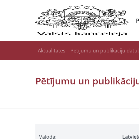
Aktualitātes
Pētījumu un publikāciju datu
Pētījumu un publikācij
Valoda:
Latvie