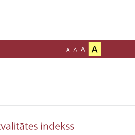
A
A
A
A
kvalitātes indekss