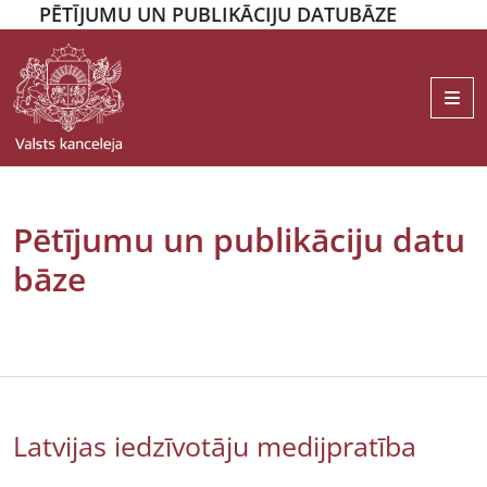
PĒTĪJUMU UN PUBLIKĀCIJU DATUBĀZE
Me
Pētījumu un publikāciju datu
bāze
Latvijas iedzīvotāju medijpratība