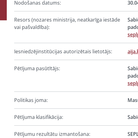
Nodošanas datums:
30.0
Resors (nozares ministrija, neatkarīga iestāde
Sabi
vai pašvaldība):
pad
sepl
Iesniedzējinstitūcijas autorizētais lietotājs:
aija
Pētījuma pasūtītājs:
Sabi
pad
sepl
Politikas joma:
Masu
Pētījuma klasifikācija:
Sabi
Pētījumu rezultātu izmantošana:
SEPL