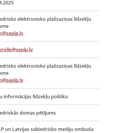
4.2025
edrisko elektronisko plašsaziņas līdzekļu
ome
p@seplp.lv
.krolle@seplp.lv
edrisko elektronisko plašsaziņas līdzekļu
ome
p@seplp.lv
 informācijas līdzekļu politika
edriskās domas pētījums
P un Latvijas sabiedrisko mediju ombuda