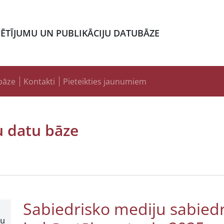
PĒTĪJUMU UN PUBLIKĀCIJU DATUBĀZE
bāze
Kontakti
Pieteikties jaunumiem
u datu bāze
Sabiedrisko mediju sabiedr
šu