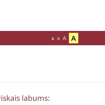
A
A
A
A
iskais labums: