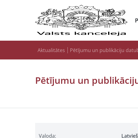
Aktualitātes
Pētījumu un publikāciju datu
Pētījumu un publikācij
Valoda:
Latvie