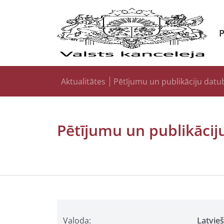
Aktualitātes
Pētījumu un publikāciju datu
Pētījumu un publikācij
Valoda:
Latvie