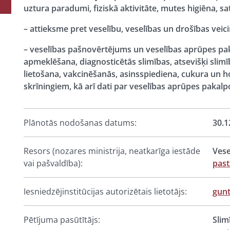
uztura paradumi, fiziskā aktivitāte, mutes higiēna, s
– attieksme pret veselību, veselības un drošības veic
– veselības pašnovērtējums un veselības aprūpes pa
apmeklēšana, diagnosticētās slimības, atsevišķi sl
lietošana, vakcinēšanās, asinsspiediena, cukura un h
skrīningiem, kā arī dati par veselības aprūpes pakal
Plānotās nodošanas datums:
30.1
Resors (nozares ministrija, neatkarīga iestāde
Vese
vai pašvaldība):
pas
Iesniedzējinstitūcijas autorizētais lietotājs:
gunt
Pētījuma pasūtītājs:
Slim