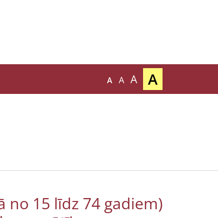
A
A
A
A
ā no 15 līdz 74 gadiem)