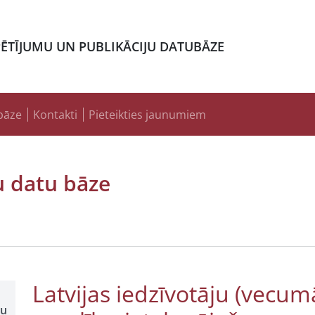
PĒTĪJUMU UN PUBLIKĀCIJU DATUBĀZE
bāze
Kontakti
Pieteikties jaunumiem
u datu bāze
Latvijas iedzīvotāju (vecum
šu