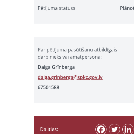
Pētījuma statuss:
Plāno
Par pētījuma pasūtīšanu atbildīgais
darbinieks vai amatpersona:
Daiga Grīnberga
daiga.grinberga@spkc.gov.lv
67501588
Dalīties: