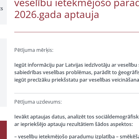
veselību ietekmējošo par
ts
2026.gada aptauja
Pētījuma mērķis:
Iegūt informāciju par Latvijas iedzīvotāju ar veselīb
sabiedrības veselības problēmas, parādīt to ģeogrāfis
iegūt precīzāku priekšstatu par veselības veicināšan
Pētījuma uzdevums:
Ievākt aptaujas datus, analizēt tos sociāldemogrāfis
ar iepriekšējo aptauju rezultātiem šādos aspektos:
– veselību ietekmējošo paradumu izplatība – smēķēšan