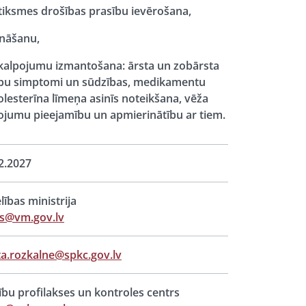
atiksmes drošības prasību ievērošana,
ināšanu,
kalpojumu izmantošana: ārsta un zobārsta
imību simptomi un sūdzības, medikamentu
olesterīna līmeņa asinīs noteikšana, vēža
pojumu pieejamību un apmierinātību ar tiem.
2.2027
lības ministrija
ts@vm.gov.lv
a.rozkalne@spkc.gov.lv
ību profilakses un kontroles centrs