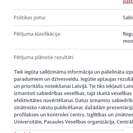
past
Politikas joma:
Sabi
Pētījuma klasifikācija:
Regu
moni
Pētījuma plānotie rezultāti:
Tiek iegūta salīdzināma informācija un palielināta iz
paradumiem un dzīvesveidu. Iegūtie aptaujas rezultāti
un prioritāšu noteikšanai Latvijā. Tie tiks iekļauti L
izmantoti sabiedrības veselības, tajā skaitā vese
efektivitātes novērtēšanai. Datus izmantos sabiedrīb
zinātnisko rakstu publicēšanai; dažādām prezentācijām
profilakses un kontroles centrs, Izglītības un zinātnes
Universitāte, Pasaules Veselības organizācija, Centrāl