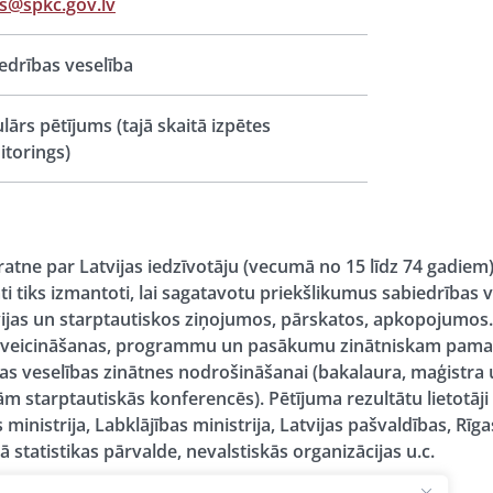
s@spkc.gov.lv
edrības veselība
lārs pētījums (tajā skaitā izpētes
torings)
pratne par Latvijas iedzīvotāju (vecumā no 15 līdz 74 gadie
 tiks izmantoti, lai sagatavotu priekšlikumus sabiedrības v
atvijas un starptautiskos ziņojumos, pārskatos, apkopojumos. 
lības veicināšanas, programmu un pasākumu zinātniskam 
as veselības zinātnes nodrošināšanai (bakalaura, maģistra 
 starptautiskās konferencēs). Pētījuma rezultātu lietotāji i
 ministrija, Labklājības ministrija, Latvijas pašvaldības, Rīga
ā statistikas pārvalde, nevalstiskās organizācijas u.c.