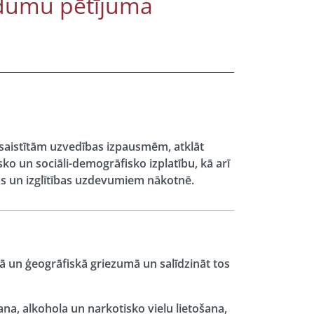
adumu pētījuma
u saistītām uzvedības izpausmēm, atklāt
ko un sociāli-demogrāfisko izplatību, kā arī
as un izglītības uzdevumiem nākotnē.
kā un ģeogrāfiskā griezumā un salīdzināt tos
a, alkohola un narkotisko vielu lietošana,