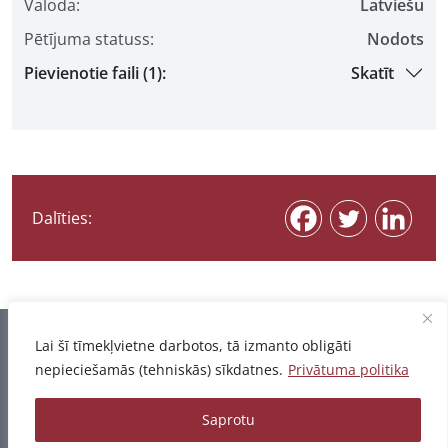
Valoda:
Latviešu
Pētījuma statuss:
Nodots
Pievienotie faili (1):
Skatīt
Dalīties:
Informācija pēdējo reizi atjaunota 07.08.2026
Lai šī tīmekļvietne darbotos, tā izmanto obligāti
nepieciešamās (tehniskās) sīkdatnes.
Privātuma politika
Privātuma politika
Saprotu
© 2026 - Pētījumu un publikāciju datubāze