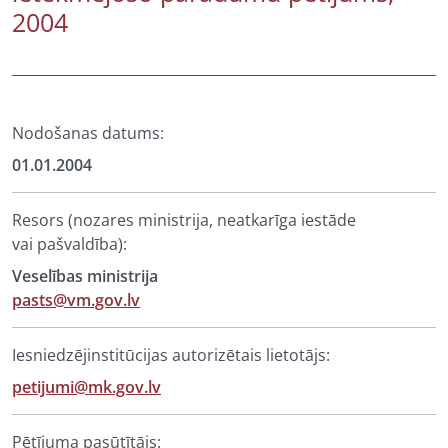
2004
Nodošanas datums:
01.01.2004
Resors (nozares ministrija, neatkarīga iestāde
vai pašvaldība):
Veselības ministrija
pasts@vm.gov.lv
Iesniedzējinstitūcijas autorizētais lietotājs:
petijumi@mk.gov.lv
Pētījuma pasūtītājs: