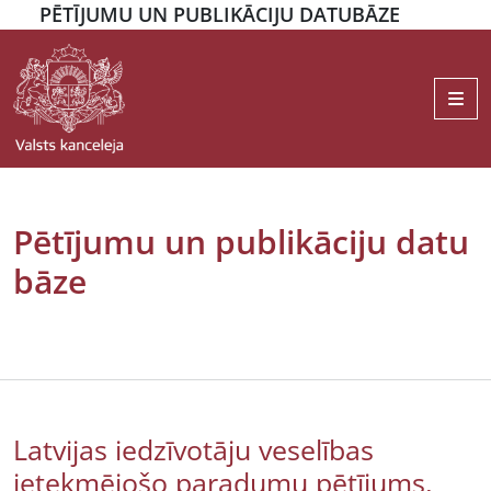
PĒTĪJUMU UN PUBLIKĀCIJU DATUBĀZE
Me
Pētījumu un publikāciju datu
bāze
Latvijas iedzīvotāju veselības
ietekmējošo paradumu pētījums,