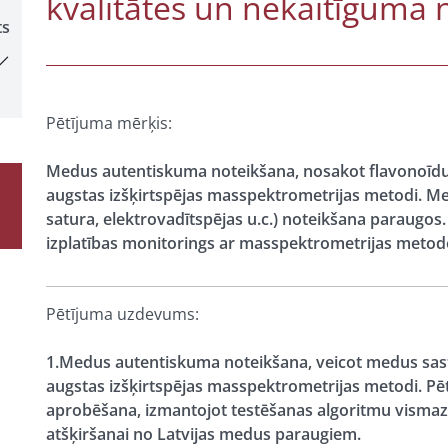
kvalitātes un nekaitīguma
ts
Pētījuma mērķis:
Medus autentiskuma noteikšana, nosakot flavonoīdus
augstas izšķirtspējas masspektrometrijas metodi. M
satura, elektrovadītspējas u.c.) noteikšana paraugos.
izplatības monitorings ar masspektrometrijas meto
Pētījuma uzdevums:
1.Medus autentiskuma noteikšana, veicot medus sas
augstas izšķirtspējas masspektrometrijas metodi. Pē
aprobēšana, izmantojot testēšanas algoritmu visma
atšķiršanai no Latvijas medus paraugiem.