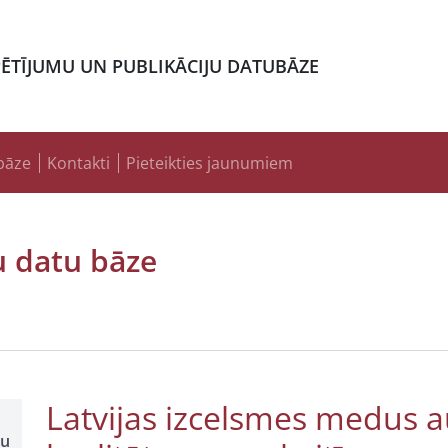
PĒTĪJUMU UN PUBLIKĀCIJU DATUBĀZE
bāze
Kontakti
Pieteikties jaunumiem
u datu bāze
Latvijas izcelsmes medus 
šu