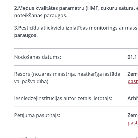
2.Medus kvalitātes parametru (HMF, cukuru satura, el
noteikšanas paraugos.
3.Pesticīdu atliekvielu izplatības monitorings ar m
paraugos.
Nodošanas datums:
01.1
Resors (nozares ministrija, neatkarīga iestāde
Zemk
vai pašvaldība):
past
Iesniedzējinstitūcijas autorizētais lietotājs:
Arhī
Pētījuma pasūtītājs:
Zemk
past