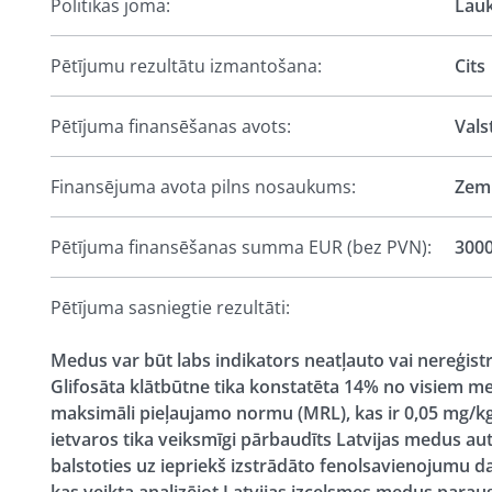
Politikas joma:
Lauk
Pētījumu rezultātu izmantošana:
Cits
Pētījuma finansēšanas avots:
Vals
Finansējuma avota pilns nosaukums:
Zemk
Pētījuma finansēšanas summa EUR (bez PVN):
300
Pētījuma sasniegtie rezultāti:
Medus var būt labs indikators neatļauto vai nereģistr
Glifosāta klātbūtne tika konstatēta 14% no visiem 
maksimāli pieļaujamo normu (MRL), kas ir 0,05 mg/kg
ietvaros tika veiksmīgi pārbaudīts Latvijas medus a
balstoties uz iepriekš izstrādāto fenolsavienojumu d