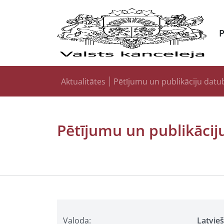
Aktualitātes
Pētījumu un publikāciju datu
Pētījumu un publikācij
Valoda:
Latvie