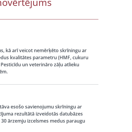
 novērtējums
, kā arī veicot nemērķēto skrīningu ar
edus kvalitātes parametru (HMF, cukuru
 Pesticīdu un veterināro zāļu atlieku
dēm.
tāva esošo savienojumu skrīningu ar
tījuma rezultātā izveidotās datubāzes
z 30 ārzemju izcelsmes medus paraugu