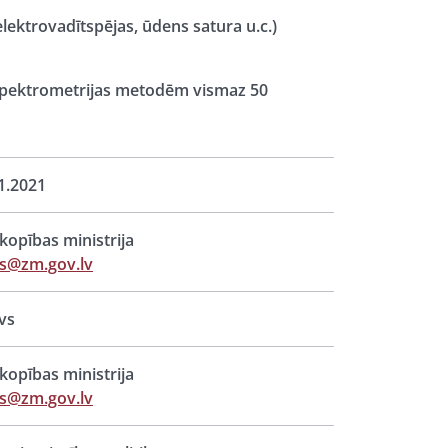
ektrovadītspējas, ūdens satura u.c.)
asspektrometrijas metodēm vismaz 50
1.2021
opības ministrija
s@zm.gov.lv
vs
opības ministrija
s@zm.gov.lv