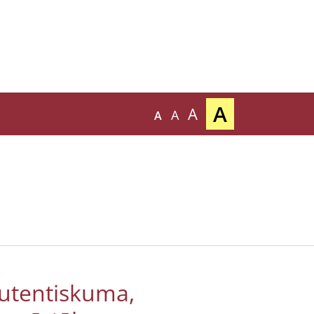
A
A
A
A
autentiskuma,