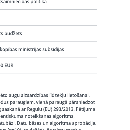
saimniecības politika
ts budžets
opības ministrijas subsīdijas
00 EUR
ēto augu aizsardzības līdzekļu lietošanai.
medus paraugiem, vienā paraugā pārsniedzot
 saskaņā ar Regulu (EU) 293/2013. Pētījuma
utentiskuma noteikšanas algoritms,
atubāzi. Datu bāzes un algoritma aprobācija,