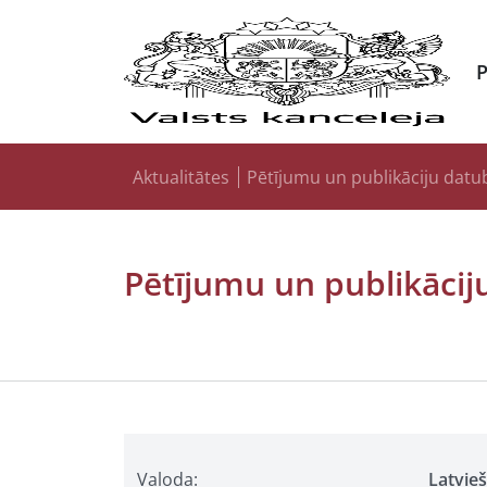
Aktualitātes
Pētījumu un publikāciju datu
Pētījumu un publikācij
Valoda:
Latvie