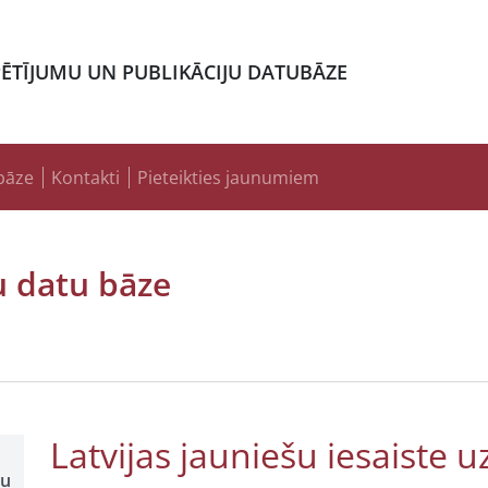
PĒTĪJUMU UN PUBLIKĀCIJU DATUBĀZE
bāze
Kontakti
Pieteikties jaunumiem
u datu bāze
Latvijas jauniešu iesaiste
šu