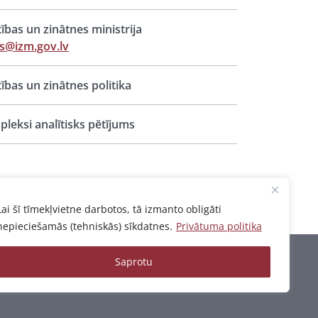
ītības un zinātnes ministrija
s@izm.gov.lv
ītības un zinātnes politika
leksi analītisks pētījums
Lai šī tīmekļvietne darbotos, tā izmanto obligāti
nepieciešamās (tehniskās) sīkdatnes.
Privātuma politika
Saprotu
Privātuma politika