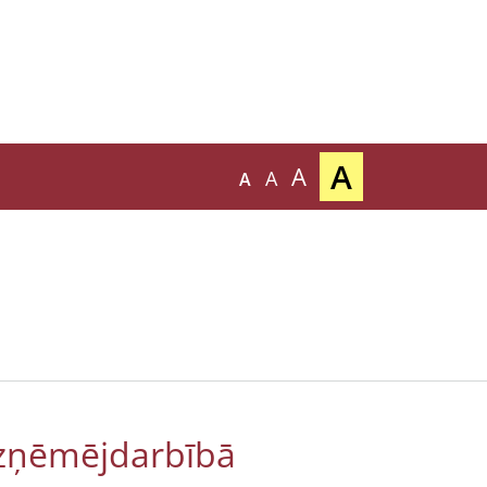
A
A
A
A
 uzņēmējdarbībā