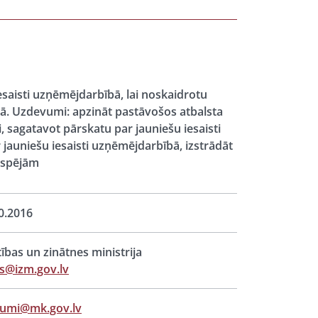
iesaisti uzņēmējdarbībā, lai noskaidrotu
ībā. Uzdevumi: apzināt pastāvošos atbalsta
 sagatavot pārskatu par jauniešu iesaisti
 jauniešu iesaisti uzņēmējdarbībā, izstrādāt
espējām
0.2016
ītības un zinātnes ministrija
s@izm.gov.lv
jumi@mk.gov.lv