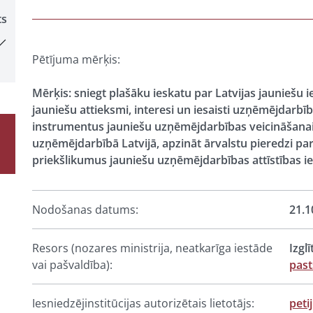
ts
Pētījuma mērķis:
Mērķis: sniegt plašāku ieskatu par Latvijas jauniešu 
jauniešu attieksmi, interesi un iesaisti uzņēmējdarb
instrumentus jauniešu uzņēmējdarbības veicināšanai,
uzņēmējdarbībā Latvijā, apzināt ārvalstu pieredzi par
priekšlikumus jauniešu uzņēmējdarbības attīstības i
Nodošanas datums:
21.1
Resors (nozares ministrija, neatkarīga iestāde
Izgl
vai pašvaldība):
past
Iesniedzējinstitūcijas autorizētais lietotājs:
peti