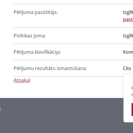
Pētījuma pasūtītājs:
Izgl
past
Politikas joma:
Izgl
Pētījuma klasifikācija:
Komp
Pētījumu rezultātu izmantošana:
Cits
Atpakaļ
6