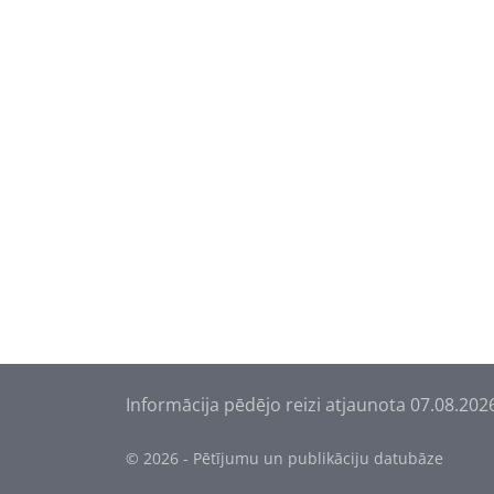
Informācija pēdējo reizi atjaunota 07.08.202
© 2026 - Pētījumu un publikāciju datubāze