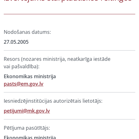
Nodošanas datums:
27.05.2005
Resors (nozares ministrija, neatkarīga iestāde
vai pašvaldība):
Ekonomikas ministrija
pasts@em.gov.lv
Iesniedzējinstitūcijas autorizētais lietotājs:
petijumi@mk.gov.lv
Pētījuma pasūtītājs:
Ekonomikas ministrija