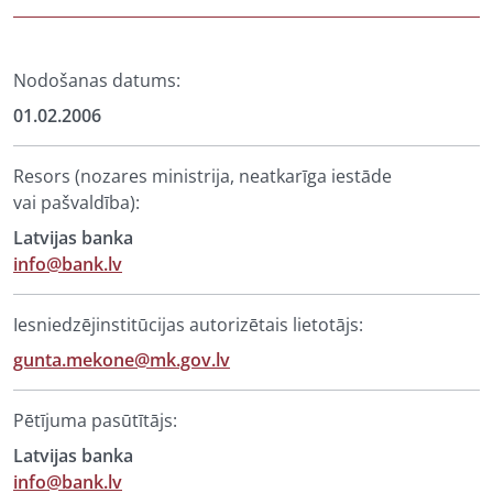
Nodošanas datums:
01.02.2006
Resors (nozares ministrija, neatkarīga iestāde
vai pašvaldība):
Latvijas banka
info@bank.lv
Iesniedzējinstitūcijas autorizētais lietotājs:
gunta.mekone@mk.gov.lv
Pētījuma pasūtītājs:
Latvijas banka
info@bank.lv