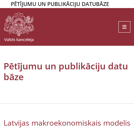
PĒTĪJUMU UN PUBLIKĀCIJU DATUBĀZE
Me
Pētījumu un publikāciju datu
bāze
Latvijas makroekonomiskais modelis