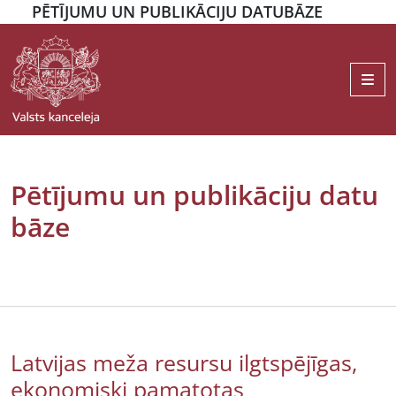
PĒTĪJUMU UN PUBLIKĀCIJU DATUBĀZE
Me
Pētījumu un publikāciju datu
bāze
Latvijas meža resursu ilgtspējīgas,
ekonomiski pamatotas