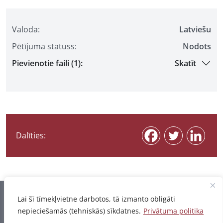
Valoda:
Latviešu
Pētījuma statuss:
Nodots
Pievienotie faili (1):
Skatīt
Dalīties:
Informācija pēdējo reizi atjaunota 07.08.2026
Lai šī tīmekļvietne darbotos, tā izmanto obligāti
nepieciešamās (tehniskās) sīkdatnes.
Privātuma politika
Privātuma politika