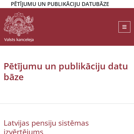
PĒTĪJUMU UN PUBLIKĀCIJU DATUBĀZE
Me
Pētījumu un publikāciju datu
bāze
Latvijas pensiju sistēmas
izvērtējums