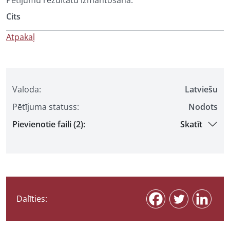
Pētījumu rezultātu izmantošana:
Cits
Atpakaļ
Valoda:
Latviešu
Pētījuma statuss:
Nodots
Pievienotie faili (2):
Skatīt
Dalīties: