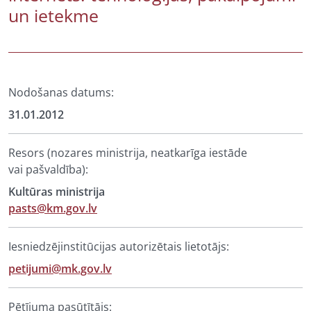
un ietekme
Nodošanas datums:
31.01.2012
Resors (nozares ministrija, neatkarīga iestāde
vai pašvaldība):
Kultūras ministrija
pasts@km.gov.lv
Iesniedzējinstitūcijas autorizētais lietotājs:
petijumi@mk.gov.lv
Pētījuma pasūtītājs: