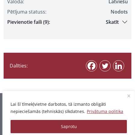
Valoda:
Latviešu
Pētījuma statuss:
Nodots
Pievienotie faili (9):
Skatīt
Dalīties:
Informācija pēdējo reizi atjaunota 07.08.2026
Lai šī tīmekļvietne darbotos, tā izmanto obligāti
nepieciešamās (tehniskās) sīkdatnes.
Privātuma politika
Privātuma politika
Saprotu
© 2026 - Pētījumu un publikāciju datubāze