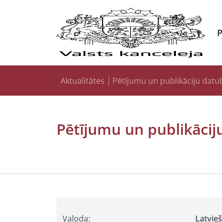
Aktualitātes
Pētījumu un publikāciju datu
Pētījumu un publikācij
Valoda:
Latvie