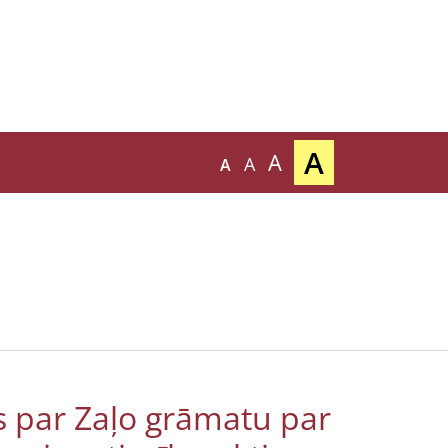
A
A
A
A
es par Zaļo grāmatu par