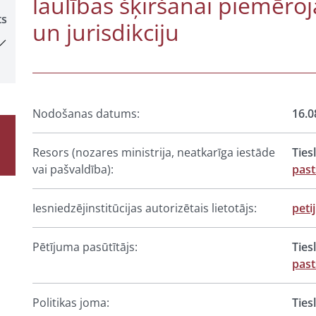
laulības šķiršanai piemēro
ts
un jurisdikciju
Nodošanas datums:
16.0
Resors (nozares ministrija, neatkarīga iestāde
Ties
vai pašvaldība):
past
Iesniedzējinstitūcijas autorizētais lietotājs:
peti
Pētījuma pasūtītājs:
Ties
past
Politikas joma:
Ties