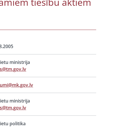
jamiem tiesību aktiem
8.2005
lietu ministrija
s@tm.gov.lv
jumi@mk.gov.lv
lietu ministrija
s@tm.gov.lv
lietu politika