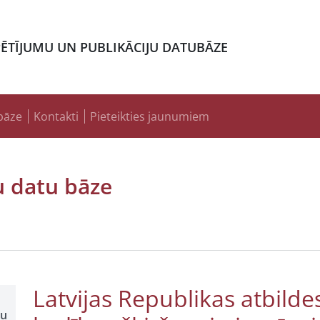
PĒTĪJUMU UN PUBLIKĀCIJU DATUBĀZE
bāze
Kontakti
Pieteikties jaunumiem
u datu bāze
Latvijas Republikas atbild
šu