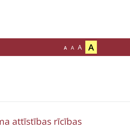
A
A
A
A
a attīstības rīcības