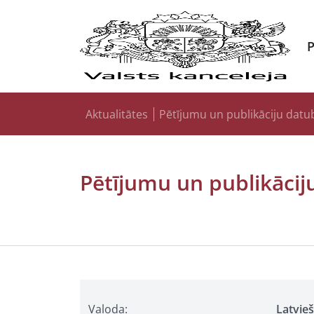
Aktualitātes
Pētījumu un publikāciju datu
Pētījumu un publikācij
Valoda:
Latvie