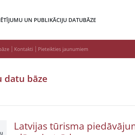
PĒTĪJUMU UN PUBLIKĀCIJU DATUBĀZE
bāze
Kontakti
Pieteikties jaunumiem
u datu bāze
Latvijas tūrisma piedāvājum
šu