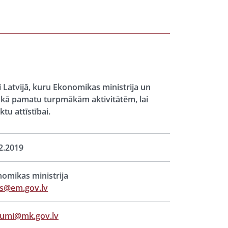
i Latvijā, kuru Ekonomikas ministrija un
t kā pamatu turpmākām aktivitātēm, lai
tu attīstībai.
2.2019
omikas ministrija
ts@em.gov.lv
jumi@mk.gov.lv