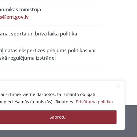
omikas ministrija
ts@em.gov.lv
sma, sporta un brīvā laika politika
iļinātas ekspertīzes pētījums politikas vai
iskā regulējuma izstrādei
Lai šī tīmekļvietne darbotos, tā izmanto obligāti
nepieciešamās (tehniskās) sīkdatnes.
Privātuma politika
Saprotu
Privātuma politika