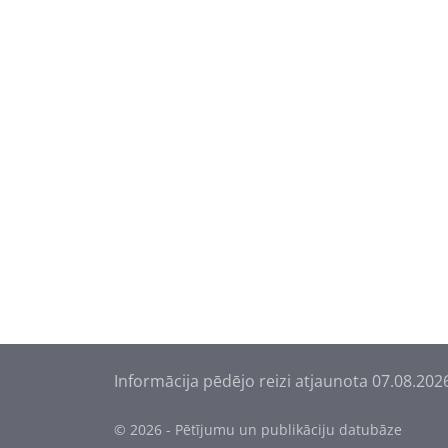
Informācija pēdējo reizi atjaunota 07.08.202
© 2026 - Pētījumu un publikāciju datubāze