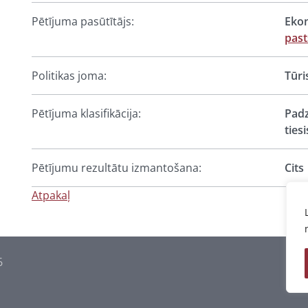
Pētījuma pasūtītājs:
Ekon
pas
Politikas joma:
Tūri
Pētījuma klasifikācija:
Padz
ties
Pētījumu rezultātu izmantošana:
Cits
Atpakaļ
6