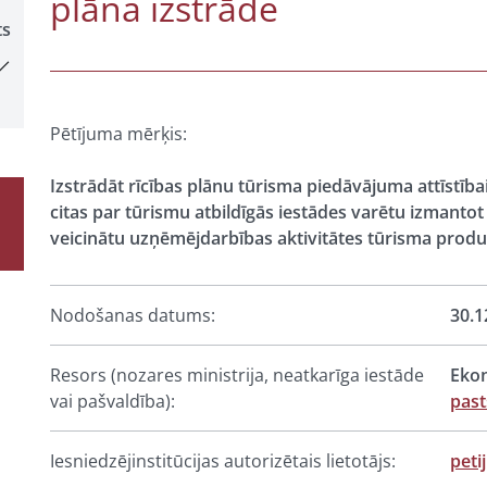
plāna izstrāde
ts
Pētījuma mērķis:
Izstrādāt rīcības plānu tūrisma piedāvājuma attīstība
citas par tūrismu atbildīgās iestādes varētu izmanto
veicinātu uzņēmējdarbības aktivitātes tūrisma produk
Nodošanas datums:
30.1
Resors (nozares ministrija, neatkarīga iestāde
Ekon
vai pašvaldība):
pas
Iesniedzējinstitūcijas autorizētais lietotājs:
peti