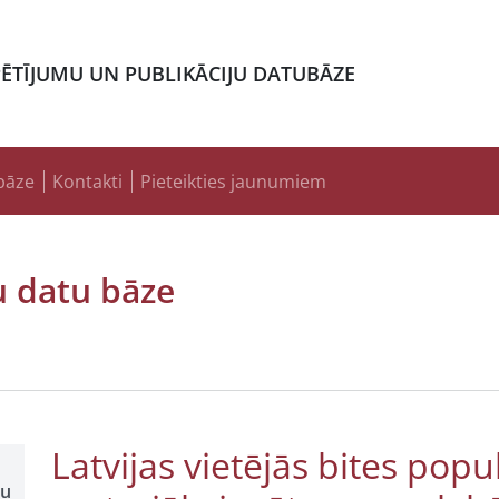
PĒTĪJUMU UN PUBLIKĀCIJU DATUBĀZE
bāze
Kontakti
Pieteikties jaunumiem
u datu bāze
Latvijas vietējās bites popu
šu