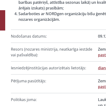
barības patēriņš, attīstība sezonas laikā) un kvali
ārējais izskats) prasībām;
Sadarboties ar NORDgen organizāciju bišu ģenēt
nozares organizācijām.
Nodošanas datums:
09.1
Resors (nozares ministrija, neatkarīga iestāde
Zemk
vai pašvaldība):
past
Iesniedzējinstitūcijas autorizētais lietotājs:
dian
Pētījuma pasūtītājs:
Zemk
past
Politikas joma:
Lauk
un z