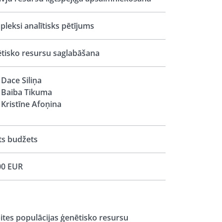
leksi analītisks pētījums
tisko resursu saglabāšana
Dace Siliņa
Baiba Tikuma
Kristīne Afoņina
ts budžets
00 EUR
bites populācijas ģenētisko resursu