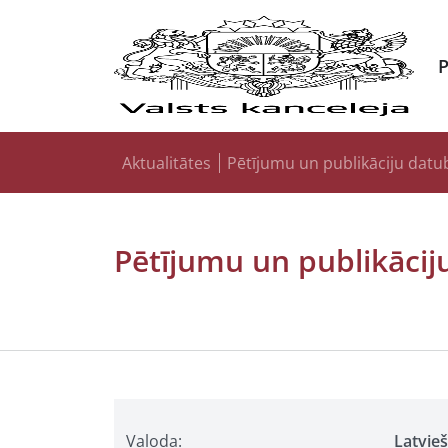
Aktualitātes
Pētījumu un publikāciju datu
Pētījumu un publikācij
Valoda:
Latvie