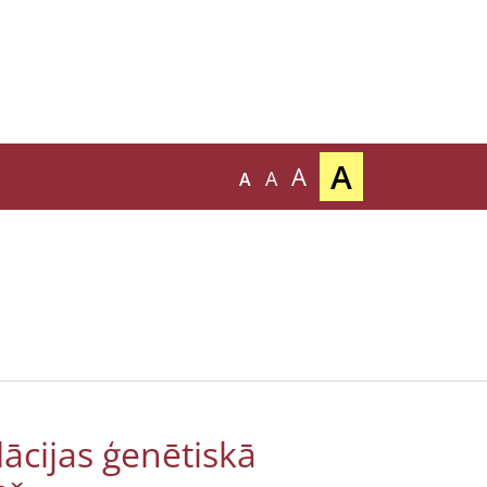
A
A
A
A
lācijas ģenētiskā