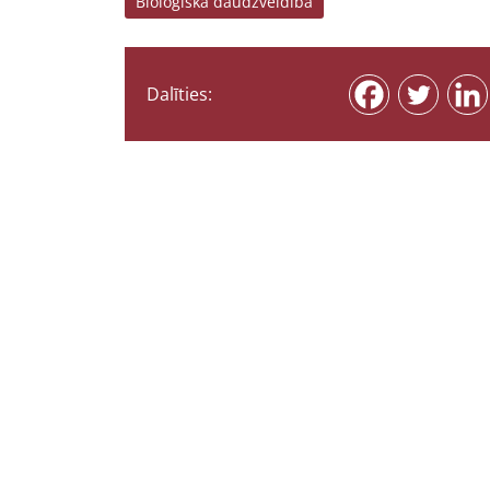
Bioloģiskā daudzveidība
Dalīties: