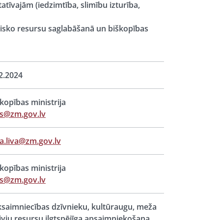
tatīvajām (iedzimtība, slimību izturība,
isko resursu saglabāšanā un biškopības
2.2024
opības ministrija
s@zm.gov.lv
a.liva@zm.gov.lv
opības ministrija
s@zm.gov.lv
saimniecības dzīvnieku, kultūraugu, meža
ivju resursu ilgtspējīga apsaimniekošana