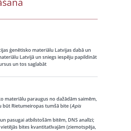
bāšana
cijas ģenētisko materiālu Latvijas dabā un
ateriālu Latvijā un sniegs iespēju papildināt
sursus un tos saglabāt
ģisko materiālu paraugus no dažādām saimēm,
 būt Rietumeiropas tumšā bite (
Apis
un pasugai atbilstošām bitēm, DNS analīzi;
 vietējās bites kvantitatīvajām (ziemotspēja,