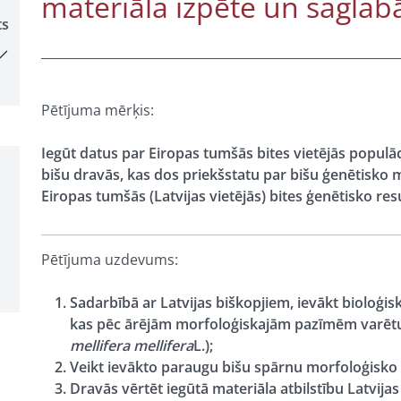
materiāla izpēte un sagla
ts
Pētījuma mērķis:
Iegūt datus par Eiropas tumšās bites vietējās populā
bišu dravās, kas dos priekšstatu par bišu ģenētisko m
Eiropas tumšās (Latvijas vietējās) bites ģenētisko re
Pētījuma uzdevums:
Sadarbībā ar Latvijas biškopjiem, ievākt biolo
kas pēc ārējām morfoloģiskajām pazīmēm varētu
mellifera mellifera
L.);
Veikt ievākto paraugu bišu spārnu morfoloģisko 
Dravās vērtēt iegūtā materiāla atbilstību Latvijas