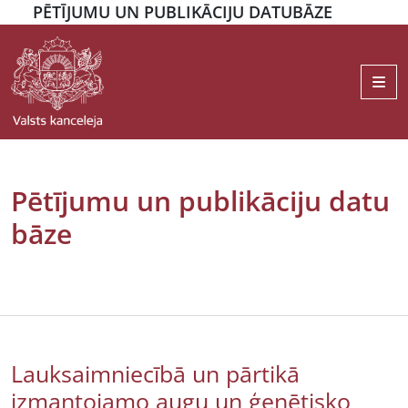
PĒTĪJUMU UN PUBLIKĀCIJU DATUBĀZE
Me
Pētījumu un publikāciju datu
bāze
Lauksaimniecībā un pārtikā
izmantojamo augu un ģenētisko