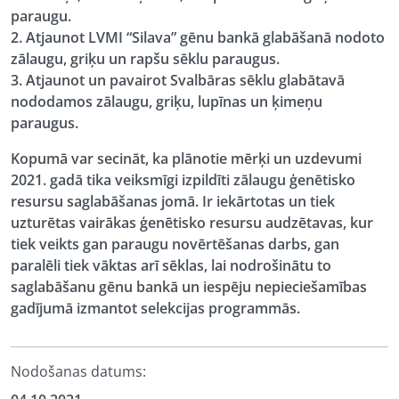
paraugu.
2. Atjaunot LVMI “Silava” gēnu bankā glabāšanā nodoto
zālaugu, griķu un rapšu sēklu paraugus.
3. Atjaunot un pavairot Svalbāras sēklu glabātavā
nododamos zālaugu, griķu, lupīnas un ķimeņu
paraugus.
Kopumā var secināt, ka plānotie mērķi un uzdevumi
2021. gadā tika veiksmīgi izpildīti zālaugu ģenētisko
resursu saglabāšanas jomā. Ir iekārtotas un tiek
uzturētas vairākas ģenētisko resursu audzētavas, kur
tiek veikts gan paraugu novērtēšanas darbs, gan
paralēli tiek vāktas arī sēklas, lai nodrošinātu to
saglabāšanu gēnu bankā un iespēju nepieciešamības
gadījumā izmantot selekcijas programmās.
Nodošanas datums: