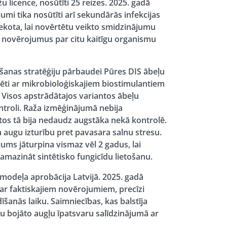
 licence, nosūtīti 25 reizes. 2025. gadā
umi tika nosūtīti arī sekundārās infekcijas
ekota, lai novērtētu veikto smidzinājumu
tu novērojumus par citu kaitīgu organismu
šanas stratēģiju pārbaudei Pūres DIS ābeļu
nēti ar mikrobioloģiskajiem biostimulantiem
. Visos apstrādātajos variantos ābeļu
ontroli. Raža izmēģinājumā nebija
tos tā bija nedaudz augstāka nekā kontrolē.
 augu izturību pret pavasara salnu stresu.
ums jāturpina vismaz vēl 2 gadus, lai
mazināt sintētisko fungicīdu lietošanu.
modeļa aprobācija Latvijā. 2025. gadā
r faktiskajiem novērojumiem, precīzi
šanās laiku. Saimniecības, kas balstīja
bojāto augļu īpatsvaru salīdzinājumā ar