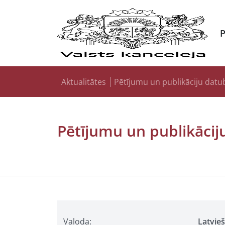
Aktualitātes
Pētījumu un publikāciju datu
Pētījumu un publikācij
Valoda:
Latvie