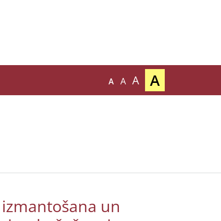
A
A
A
A
 izmantošana un