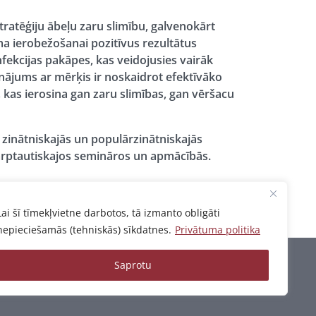
tratēģiju ābeļu zaru slimību, galvenokārt
ma ierobežošanai pozitīvus rezultātus
fekcijas pakāpes, kas veidojusies vairāk
nājums ar mērķis ir noskaidrot efektīvāko
 kas ierosina gan zaru slimības, gan vēršacu
 zinātniskajās un populārzinātniskajās
starptautiskajos semināros un apmācībās.
Lai šī tīmekļvietne darbotos, tā izmanto obligāti
nepieciešamās (tehniskās) sīkdatnes.
Privātuma politika
Saprotu
Privātuma politika