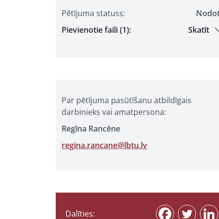
Pētījuma statuss:
Nodo
Pievienotie faili (1):
Skatīt
Par pētījuma pasūtīšanu atbildīgais
darbinieks vai amatpersona:
Regīna Rancēne
regina.rancane@lbtu.lv
Dalīties: