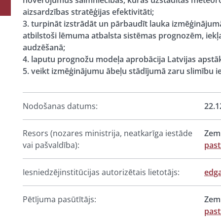
novērojumus saimniecībās, kurās uzstādītas meteorol
aizsardzības stratēģijas efektivitāti;
3. turpināt izstrādāt un pārbaudīt lauka izmēģinājum
atbilstoši lēmuma atbalsta sistēmas prognozēm, iekļau
audzēšanā;
4. laputu prognožu modeļa aprobācija Latvijas apstāk
5. veikt izmēģinājumu ābeļu stādījumā zaru slimību i
Nodošanas datums:
22.1
Resors (nozares ministrija, neatkarīga iestāde
Zemk
vai pašvaldība):
past
Iesniedzējinstitūcijas autorizētais lietotājs:
edga
Pētījuma pasūtītājs:
Zemk
past