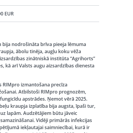
00 EUR
em bija nodrošināta brīva pieeja lēmuma
aupja, ābolu tinēja, augļu koku vēža
ardzības zinātniskā institūta “Agrihorts”
es, kā arī Valsts augu aizsardzības dienesta
as RIMpro izmantošana precīza
žošanai. Atbilstoši RIMpro prognozēm,
4 fungicīdu apstrādes. Ņemot vērā 2025.
ļu kraupja izplatība bija augsta, īpaši tur,
ī uz lapām. Audzētājiem būtu jāveic
samazināšanai. Vidēji primārās infekcijas
ētījumā iekļautajai saimniecībai, kurā ir