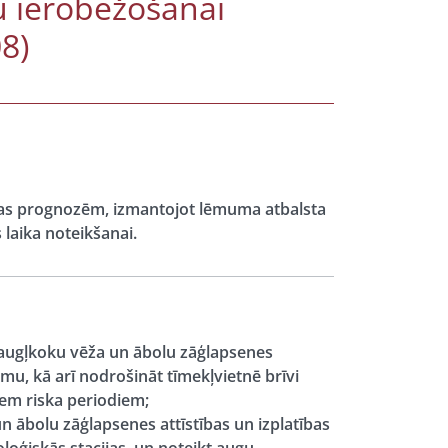
u ierobežošanai
8)
ības prognozēm, izmantojot lēmuma atbalsta
laika noteikšanai.
, augļkoku vēža un ābolu zāģlapsenes
mu, kā arī nodrošināt tīmekļvietnē brīvi
iem riska periodiem;
un ābolu zāģlapsenes attīstības un izplatības