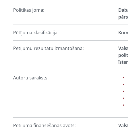
Politikas joma:
Daba
pārs
Pētījuma klasifikācija:
Komp
Pētījumu rezultātu izmantošana:
Vals
poli
īste
Autoru saraksts:
Pētījuma finansēšanas avots:
Vals