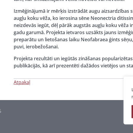
Izmēģinājumā ir mērķis izstrādāt augu aizsardzības s
augļu koku vēža, ko ierosina sēne Neonectria ditissi
neizdevās iegūt, dēļ pārāk augstās augļu koku vēža in
gadu garumā. Projekta ietvaros uzsākts jauns izmēģi
preparātu un lietošanas laiku Neofabraea ģints sēņu,
puvi, ierobežošanai.
Projekta rezultāti un iegūtās zināšanas popularizētas
publikācijās, kā arī prezentēti dažādos vietējos un 
Atpakaļ
6