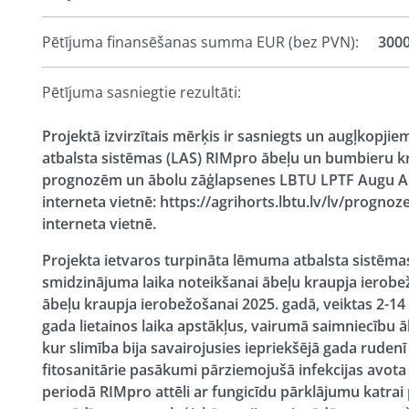
Pētījuma finansēšanas summa EUR (bez PVN):
300
Pētījuma sasniegtie rezultāti:
Projektā izvirzītais mērķis ir sasniegts un augļkopji
atbalsta sistēmas (LAS) RIMpro ābeļu un bumbieru kr
prognozēm un ābolu zāģlapsenes LBTU LPTF Augu Aizs
interneta vietnē: https://agrihorts.lbtu.lv/lv/prognoz
interneta vietnē.
Projekta ietvaros turpināta lēmuma atbalsta sistēm
smidzinājuma laika noteikšanai ābeļu kraupja ierobe
ābeļu kraupja ierobežošanai 2025. gadā, veiktas 2-1
gada lietainos laika apstākļus, vairumā saimniecību ābe
kur slimība bija savairojusies iepriekšējā gada ruden
fitosanitārie pasākumi pārziemojušā infekcijas avota 
periodā RIMpro attēli ar fungicīdu pārklājumu katrai p