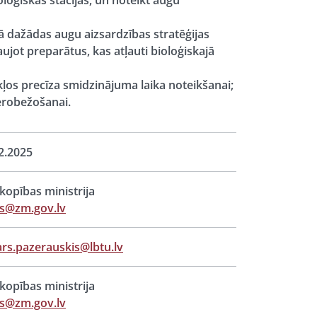
oģiskās stacijas, un noteikt augu
ā dažādas augu aizsardzības stratēģijas
jot preparātus, kas atļauti bioloģiskajā
ļos precīza smidzinājuma laika noteikšanai;
erobežošanai.
2.2025
opības ministrija
s@zm.gov.lv
rs.pazerauskis@lbtu.lv
opības ministrija
s@zm.gov.lv