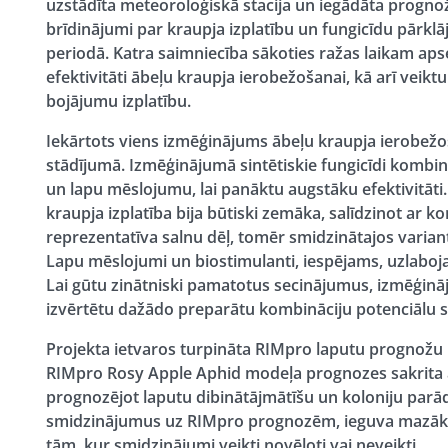
uzstādīta meteoroloģiskā stacija un iegādāta prognožu
brīdinājumi par kraupja izplatību un fungicīdu pārklāj
periodā. Katra saimniecība sākoties ražas laikam aps
efektivitāti ābeļu kraupja ierobežošanai, kā arī veik
bojājumu izplatību.
Iekārtots viens izmēģinājums ābeļu kraupja ierobežo
stādījumā. Izmēģinājumā sintētiskie fungicīdi kombi
un lapu mēslojumu, lai panāktu augstāku efektivitāti
kraupja izplatība bija būtiski zemāka, salīdzinot ar k
reprezentatīva salnu dēļ, tomēr smidzinātajos varian
Lapu mēslojumi un biostimulanti, iespējams, uzlaboja
Lai gūtu zinātniski pamatotus secinājumus, izmēģināj
izvērtētu dažādo preparātu kombināciju potenciālu sa
Projekta ietvaros turpināta RIMpro laputu prognožu 
RIMpro Rosy Apple Aphid modeļa prognozes sakrita a
prognozējot laputu dibinātājmātīšu un koloniju parādī
smidzinājumus uz RIMpro prognozēm, ieguva mazāku 
tām, kur smidzinājumi veikti novēloti vai neveikti.