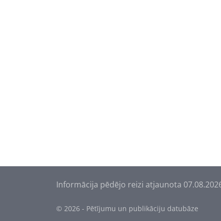
Informācija pēdējo reizi atjaunota 07.08.202
© 2026 - Pētījumu un publikāciju datubāze