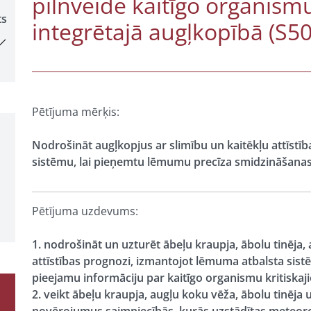
pilnveide kaitīgo organism
ts
integrētajā augļkopībā (S50
Pētījuma mērķis:
Nodrošināt augļkopjus ar slimību un kaitēkļu attīst
sistēmu, lai pieņemtu lēmumu precīza smidzināšanas 
Pētījuma uzdevums:
1. nodrošināt un uzturēt ābeļu kraupja, ābolu tinēja
attīstības prognozi, izmantojot lēmuma atbalsta sistē
pieejamu informāciju par kaitīgo organismu kritiskaj
2. veikt ābeļu kraupja, augļu koku vēža, ābolu tinēja 