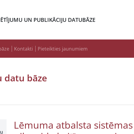
PĒTĪJUMU UN PUBLIKĀCIJU DATUBĀZE
bāze
Kontakti
Pieteikties jaunumiem
u datu bāze
Lēmuma atbalsta sistēmas
šu