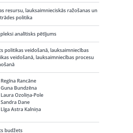
s resursu, lauksaimnieciskās ražošanas un
trādes politika
leksi analītisks pētījums
ts politikas veidošanā, lauksaimniecības
tikas veidošanā, lauksaimniecības procesu
nošanā
Regīna Rancāne
Guna Bundzēna
Laura Ozoliņa-Pole
Sandra Dane
Līga Astra Kalniņa
ts budžets