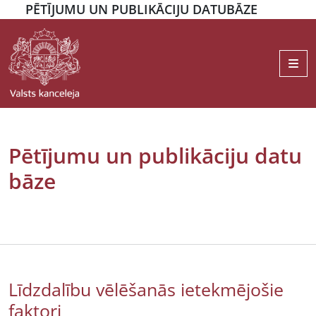
PĒTĪJUMU UN PUBLIKĀCIJU DATUBĀZE
Me
Pētījumu un publikāciju datu
bāze
Līdzdalību vēlēšanās ietekmējošie
faktori