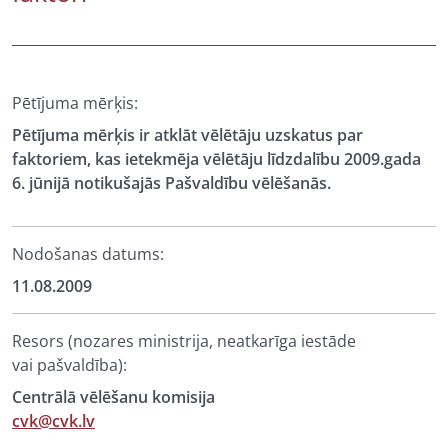
Pētījuma mērķis:
Pētījuma mērķis ir atklāt vēlētāju uzskatus par
faktoriem, kas ietekmēja vēlētāju līdzdalību 2009.gada
6. jūnijā notikušajās Pašvaldību vēlēšanās.
Nodošanas datums:
11.08.2009
Resors (nozares ministrija, neatkarīga iestāde
vai pašvaldība):
Centrālā vēlēšanu komisija
cvk@cvk.lv