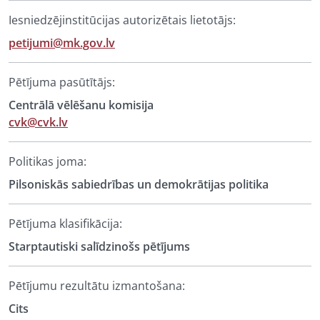
Iesniedzējinstitūcijas autorizētais lietotājs:
petijumi@mk.gov.lv
Pētījuma pasūtītājs:
Centrālā vēlēšanu komisija
cvk@cvk.lv
Politikas joma:
Pilsoniskās sabiedrības un demokrātijas politika
Pētījuma klasifikācija:
Starptautiski salīdzinošs pētījums
Pētījumu rezultātu izmantošana:
Cits